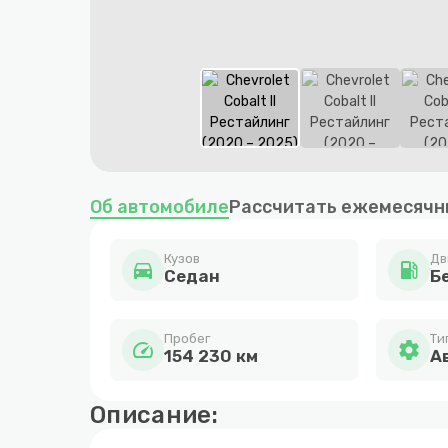
Item
1
Об автомобиле
Рассчитать ежемесячн
of
6
Кузов
Дв
directions_car
local_gas_station
Cедан
Бе
Пробег
Ти
speed
settings
154 230 км
А
Описание: