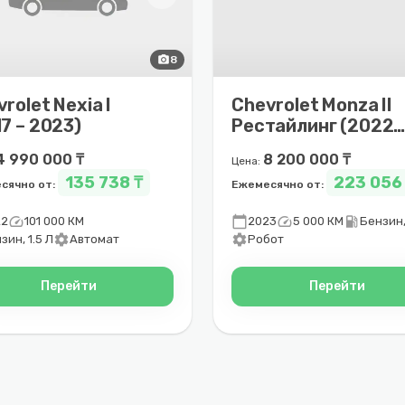
photo_camera
8
rolet Nexia I
Chevrolet Monza II
7 – 2023)
Рестайлинг (2022 
2025)
4 990 000 ₸
8 200 000 ₸
Цена:
135 738 ₸
223 056
сячно от:
Ежемесячно от:
speed
calendar_today
speed
local_gas_station
22
101 000 КМ
2023
5 000 КМ
Бензин,
settings
settings
зин, 1.5 Л
Автомат
Робот
Перейти
Перейти