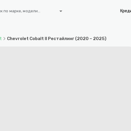
arrow_drop_down
Кред
к по марке, модели...
t
Chevrolet Cobalt II Рестайлинг (2020 – 2025)