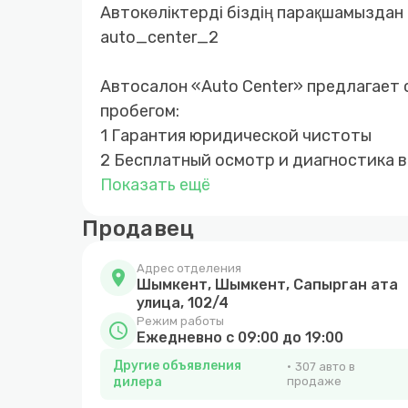
Автокөліктерді біздің парақшамыздан
auto_center_2
Автосалон «Auto Сenter» предлагает 
пробегом:
1 Гарантия юридической чистоты
2 Бесплатный осмотр и диагностика 
3 Быстрое и прозрачное оформление
Показать ещё
4 Покупка автомобиля за наличный и
Продавец
5 Возможность покупки авто в кредит
6 Обмен автомобиля с доплатой в об
Адрес отделения
location_on
7 Выкуп вашего автомобиля
Шымкент, Шымкент, Сапырган ата
улица, 102/4
Режим работы
schedule
Ежедневно с 09:00 до 19:00
Другие объявления
307 авто в
дилера
продаже