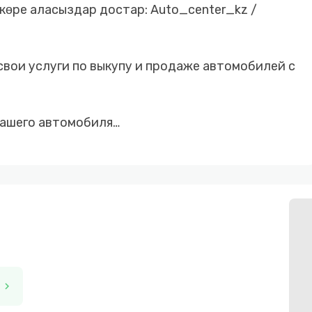
 көре аласыздар достар: Auto_center_kz /
свои услуги по выкупу и продаже автомобилей с
вашего автомобиля
 безналичный расчёт
 с первоначальным взносом от 10%
е стороны
chevron_right