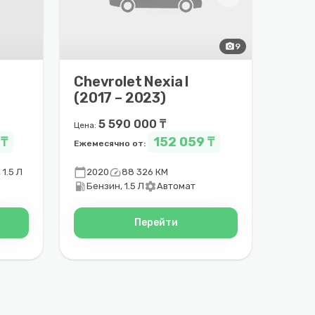
photo_camera
9
Chevrolet Nexia I
–
(2017 – 2023)
5 590 000 ₸
Цена:
 ₸
152 059 ₸
Ежемесячно от:
calendar_today
speed
 1.5 Л
2020
88 326 КМ
local_gas_station
settings
Бензин, 1.5 Л
Автомат
Перейти