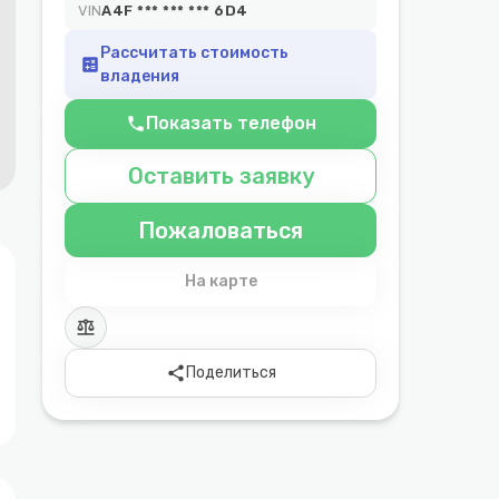
VIN
A4F *** *** *** 6D4
Рассчитать стоимость
calculate
владения
Показать телефон
phone
Оставить заявку
Пожаловаться
На карте
balance
share
Поделиться