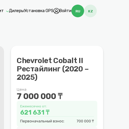
ит
Дилеры
Установка GPS
Войти
RU
KZ
Chevrolet Cobalt II
Рестайлинг (2020 –
2025)
Цена
7 000 000 ₸
Ежемесячно от:
621 631 ₸
Первоначальный взнос:
700 000 ₸