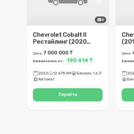
photo_camera
8
Chevrolet Cobalt II
Chev
Рестайлинг (2020 –
(201
2025)
7 000 000 ₸
Цена:
Цена:
190 414 ₸
Ежемесячно от:
Ежеме
calendar_today
speed
local_gas_station
calendar_today
2022
12 478 КМ
Бензин, 1.6 Л
20
settings
local_gas_station
Автомат
Бен
Перейти