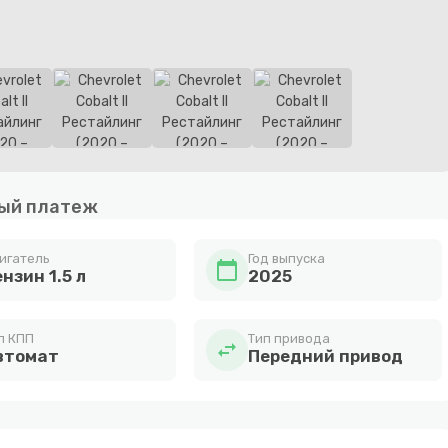
ый платеж
игатель
Год выпуска
calendar_today
нзин 1.5 л
2025
п КПП
Тип привода
swap_horiz
втомат
Передний привод