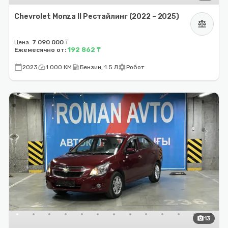
Chevrolet Monza II Рестайлинг (2022 – 2025)
balance
Цена:
7 090 000 ₸
192 862 ₸
Ежемесячно от:
calendar_today
speed
local_gas_station
settings
2023
1 000 КМ
Бензин, 1.5 Л
Робот
photo_camera
13