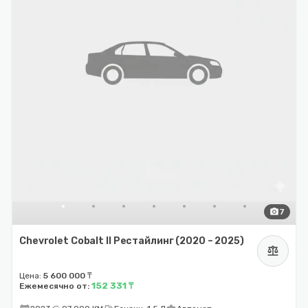
photo_camera
7
Chevrolet Cobalt II Рестайлинг (2020 – 2025)
balance
Цена:
5 600 000 ₸
152 331 ₸
Ежемесячно от: