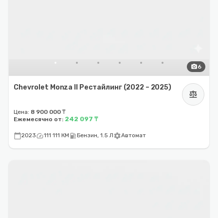
photo_camera
6
Chevrolet Monza II Рестайлинг (2022 – 2025)
balance
Цена:
8 900 000 ₸
242 097 ₸
Ежемесячно от:
calendar_today
speed
local_gas_station
settings
2023
111 111 КМ
Бензин, 1.5 Л
Автомат