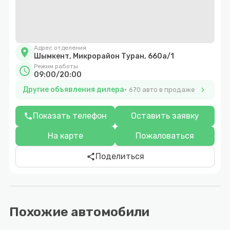
Адрес отделения
location_on
Шымкент, Микрорайон Туран, 660а/1
Режим работы
schedule
09:00/20:00
Другие объявления дилера
chevron_right
670 авто в продаже
Показать телефон
Оставить заявку
phone
На карте
Пожаловаться
Поделиться
share
Похожие автомобили