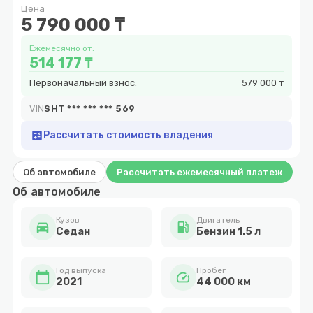
Цена
9
5 790 000 ₸
Ежемесячно от:
514 177 ₸
Первоначальный взнос:
579 000 ₸
VIN
SHT *** *** *** 569
calculate
Рассчитать стоимость владения
Об автомобиле
Рассчитать ежемесячный платеж
Об автомобиле
Кузов
Двигатель
directions_car
local_gas_station
Cедан
Бензин 1.5 л
Год выпуска
Пробег
calendar_today
speed
2021
44 000 км