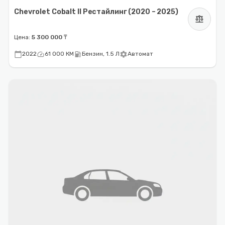
Chevrolet Cobalt II Рестайлинг (2020 – 2025)
balance
Цена:
5 300 000 ₸
calendar_today
speed
local_gas_station
settings
2022
61 000 КМ
Бензин, 1.5 Л
Автомат