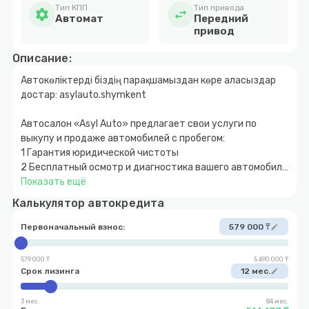
Тип КПП
Тип привода
settings
swap_horiz
Автомат
Передний
привод
Описание:
Автокөліктерді біздің парақшамыздан көре аласыздар
достар: asylauto.shymkent
Автосалон «Asyl Auto» предлагает свои услуги по
выкупу и продаже автомобилей с пробегом:
1 Гарантия юридической чистоты
2 Бесплатный осмотр и диагностика вашего автомобиля
3 Быстрое и прозрачное оформление
Показать ещё
4 Покупка автомобиля за наличный и безналичный
Калькулятор автокредита
расчет
5 Возможность покупки авто в кредит с
Первоначальный взнос:
579 000 ₸
edit
первоначальным взносом от 10%
6 Обмен автомобиля с доплатой в обе стороны
579 000 ₸
5 490 000 ₸
7 Выкуп вашего автомобиля
Срок лизинга
12 мес.
edit
3 мес.
84 мес.