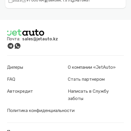
calendar_today
speed
local_gas_station
settings
2023
97 000 КМ
Бензин, 1.5 Л
Автомат
Почта:
sales@jetauto.kz
Дилеры
О компании «JetAuto»
FAQ
Стать партнером
Автокредит
Написать в Службу
заботы
Политика конфиденциальности