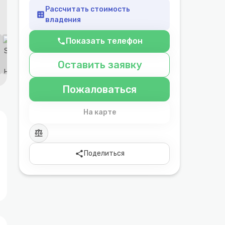
Рассчитать стоимость
calculate
владения
Показать телефон
phone
Оставить заявку
Пожаловаться
На карте
balance
share
Поделиться