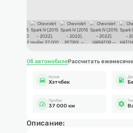
Item
1
Об автомобиле
Рассчитать ежемесячн
of
12
Кузов
Дв
directions_car
local_gas_station
Хэтчбек
Бе
Пробег
Ти
speed
settings
37 000 км
В
Описание: