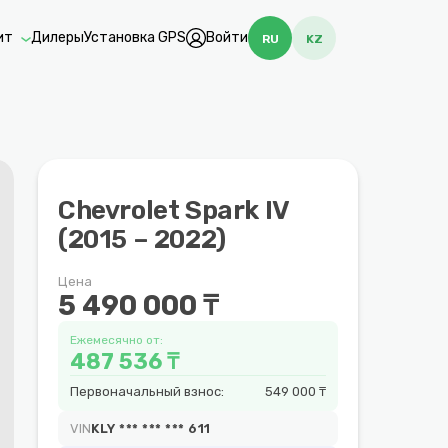
ит
Дилеры
Установка GPS
Войти
RU
KZ
Chevrolet Spark IV
(2015 – 2022)
Цена
5 490 000 ₸
Ежемесячно от:
487 536 ₸
Первоначальный взнос:
549 000 ₸
VIN
KLY *** *** *** 611