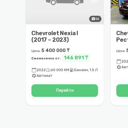
photo_camera
12
Chevrolet Nexia I
Chev
(2017 – 2023)
Рес
202
5 400 000 ₸
Цена:
Цена:
146 891 ₸
Ежемесячно от:
calendar_today
20
settings
Ав
calendar_today
speed
local_gas_station
2022
60 000 КМ
Бензин, 1.5 Л
settings
Автомат
Перейти