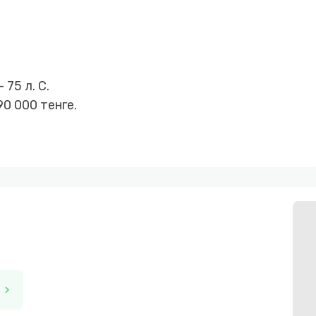
75 л. C.
0 000 тенге.
вляется гарантия 2 года
обиля
лей
chevron_right
 по РК