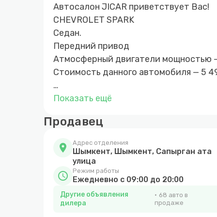
Автосалон JICAR приветствует Вас!
CHEVROLET SPARK
Седан.
Передний привод
Атмосферный двигатели мощностью — 
Стоимость данного автомобиля — 5 49
Гарантия 5 лет на новые автомобили
Показать ещё
На подержанные автомобили предоста
Продавец
Trade-in
Автокредитование до 7 лет
Адрес отделения
location_on
Комиссионная продажа Вашего автом
Шымкент, Шымкент, Сапырган ата
улица
Режим работы
schedule
Мы работаем на качество
Ежедневно с 09:00 до 20:00
Более 10 лет опыта продаж автомоби
Другие объявления
68 авто в
Самые низкие цены в городе Шымкент
дилера
продаже
Юридически проверенные автомобили