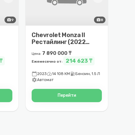
photo_camera
9
photo_camera
8
Chevrolet Monza II
Рестайлинг (2022 –
2025)
7 890 000 ₸
Цена:
₸
214 623 ₸
Ежемесячно от:
calendar_today
speed
local_gas_station
2023
14 108 КМ
Бензин, 1.5 Л
settings
Автомат
Перейти