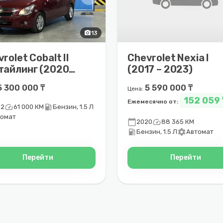
photo_camera
13
rolet Cobalt II
Chevrolet Nexia I
тайлинг (2020 –
(2017 – 2023)
5)
5 300 000 ₸
5 590 000 ₸
Цена:
152 059 
Ежемесячно от:
speed
local_gas_station
22
61 000 КМ
Бензин, 1.5 Л
томат
calendar_today
speed
2020
88 365 КМ
local_gas_station
settings
Бензин, 1.5 Л
Автомат
Перейти
Перейти