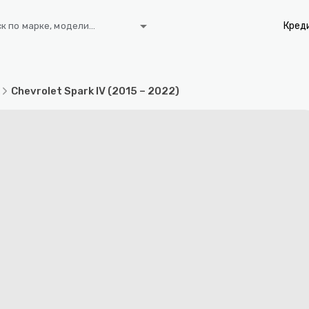
arrow_drop_down
Кред
к по марке, модели...
Chevrolet Spark IV (2015 – 2022)