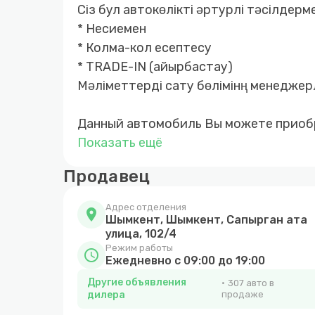
Сіз бул автокөлікті әртурлі тәсілдерм
* Несиемен
* Колма-кол есептесу
* TRADE-IN (айырбастау)
Мәліметтерді сату бөлімінң менеджерл
Данный автомобиль Вы можете приоб
* Автокредит
Показать ещё
* Наличный расчет
Продавец
* TRADE-IN (обмен)
* Первоначальный взнос 10%
Адрес отделения
location_on
Шымкент, Шымкент, Сапырган ата
улица, 102/4
Режим работы
schedule
Ежедневно с 09:00 до 19:00
Другие объявления
307 авто в
дилера
продаже