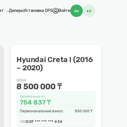
ит
Дилеры
Установка GPS
Войти
RU
KZ
Hyundai Creta I (2016
– 2020)
Цена
8 500 000 ₸
Ежемесячно от:
754 837 ₸
Первоначальный взнос:
850 000 ₸
VIN
Q2F *** *** *** 636