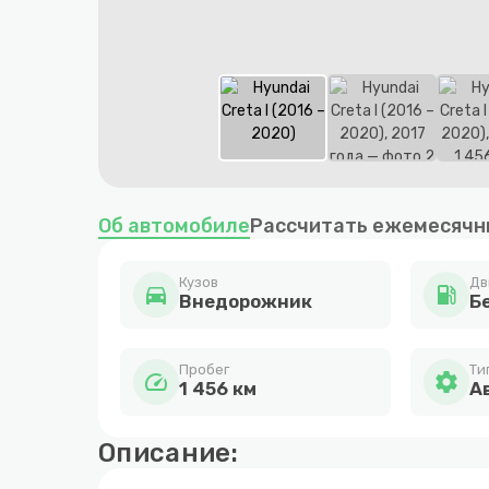
Item
1
Об автомобиле
Рассчитать ежемесячн
of
6
Кузов
Дв
directions_car
local_gas_station
Внедорожник
Бе
Пробег
Ти
speed
settings
1 456 км
А
Описание: