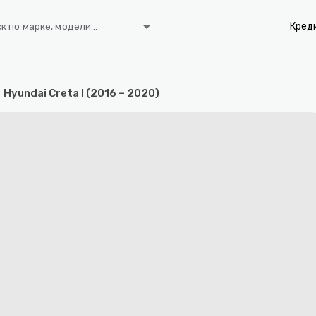
arrow_drop_down
Кред
к по марке, модели...
Hyundai Creta I (2016 – 2020)