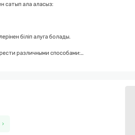
ен сатып ала аласыз:
ерінен біліп алуга болады.
рести различными способами:
chevron_right