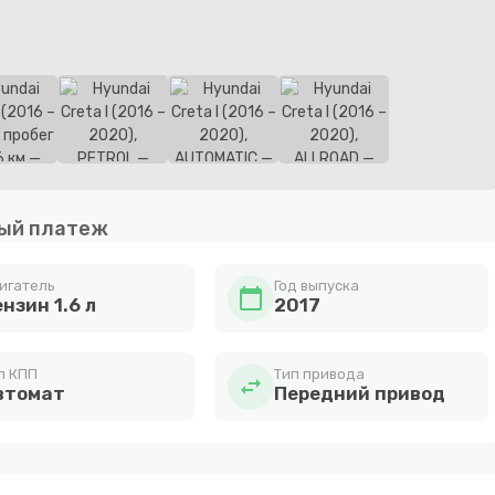
ый платеж
игатель
Год выпуска
calendar_today
нзин 1.6 л
2017
п КПП
Тип привода
swap_horiz
втомат
Передний привод