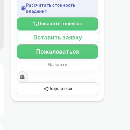
Рассчитать стоимость
calculate
владения
Показать телефон
phone
Оставить заявку
Пожаловаться
На карте
balance
share
Поделиться