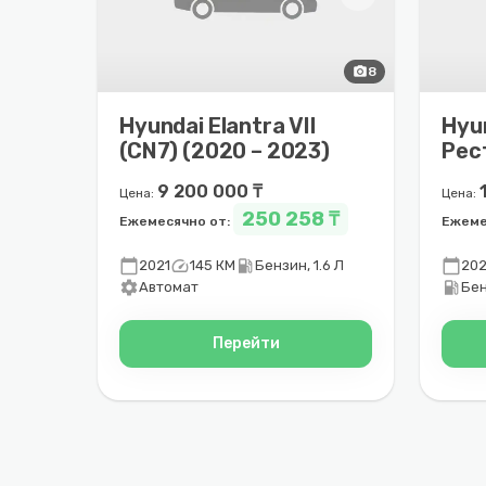
photo_camera
8
Hyundai Elantra VII
Hyu
(CN7) (2020 – 2023)
Рес
202
9 200 000 ₸
Цена:
Цена:
250 258 ₸
Ежемесячно от:
Ежеме
calendar_today
speed
local_gas_station
calendar_today
2021
145 КМ
Бензин, 1.6 Л
20
settings
local_gas_station
Автомат
Бен
Перейти