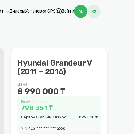
ит
Дилеры
Установка GPS
Войти
RU
KZ
Hyundai Grandeur V
(2011 – 2016)
Цена
8 990 000 ₸
Ежемесячно от:
798 351 ₸
Первоначальный взнос:
899 000 ₸
VIN
PL5 *** *** *** 266