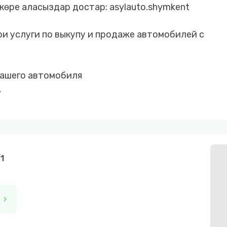
көре аласыздар достар: asylauto.shymkent
ои услуги по выкупу и продаже автомобилей с
вашего автомобиля
 безналичный расчет
 с первоначальным взносом от 10%
е стороны
1
chevron_right