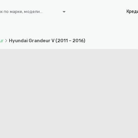
arrow_drop_down
Кред
к по марке, модели...
ur
Hyundai Grandeur V (2011 – 2016)