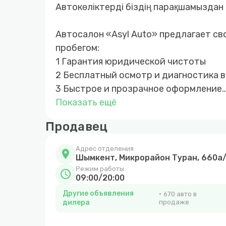
Автокөліктерді біздің парақшамыздан 
Автосалон «Asyl Auto» предлагает св
пробегом:
1 Гарантия юридической чистоты
2 Бесплатный осмотр и диагностика 
3 Быстрое и прозрачное оформление
4 Покупка автомобиля за наличный и
Показать ещё
5 Возможность покупки авто в кредит
Продавец
6 Обмен автомобиля с доплатой в об
7 Выкуп вашего автомобиля
Адрес отделения
location_on
Шымкент, Микрорайон Туран, 660а/
Режим работы
schedule
09:00/20:00
Другие объявления
670 авто в
дилера
продаже