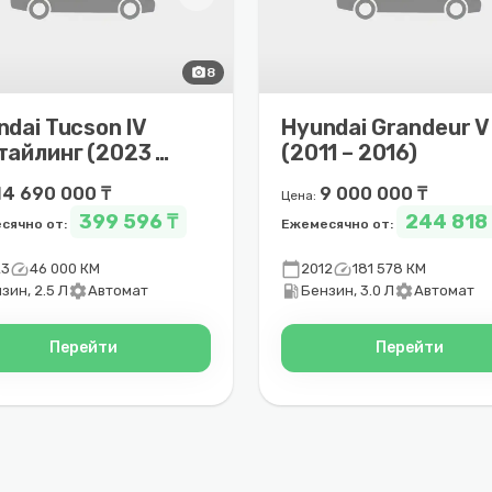
photo_camera
8
ndai Tucson IV
Hyundai Grandeur V
тайлинг (2023 –
(2011 – 2016)
5)
14 690 000 ₸
9 000 000 ₸
Цена:
399 596 ₸
244 818
сячно от:
Ежемесячно от:
speed
calendar_today
speed
23
46 000 КМ
2012
181 578 КМ
settings
local_gas_station
settings
зин, 2.5 Л
Автомат
Бензин, 3.0 Л
Автомат
Перейти
Перейти