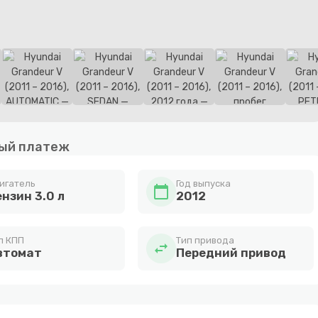
ый платеж
игатель
Год выпуска
calendar_today
ензин 3.0 л
2012
п КПП
Тип привода
swap_horiz
втомат
Передний привод