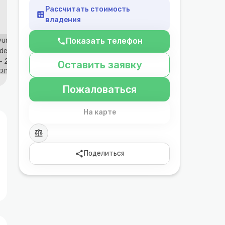
Рассчитать стоимость
calculate
владения
Показать телефон
phone
Оставить заявку
Пожаловаться
На карте
balance
share
Поделиться