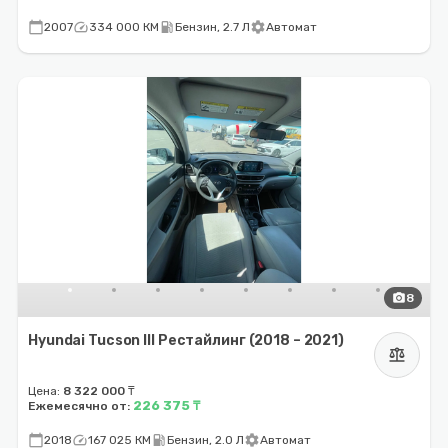
calendar_today
speed
local_gas_station
settings
2007
334 000 КМ
Бензин, 2.7 Л
Автомат
photo_camera
8
Hyundai Tucson III Рестайлинг (2018 – 2021)
balance
Цена:
8 322 000 ₸
226 375 ₸
Ежемесячно от:
calendar_today
speed
local_gas_station
settings
2018
167 025 КМ
Бензин, 2.0 Л
Автомат