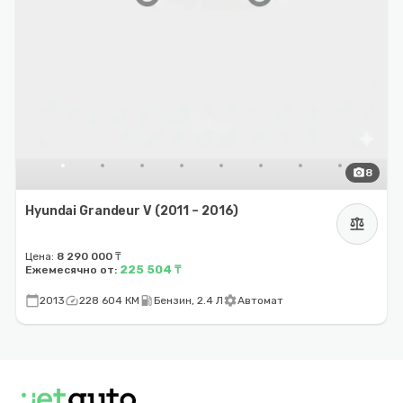
photo_camera
8
Hyundai Grandeur V (2011 – 2016)
balance
Цена:
8 290 000 ₸
225 504 ₸
Ежемесячно от:
calendar_today
speed
local_gas_station
settings
2013
228 604 КМ
Бензин, 2.4 Л
Автомат