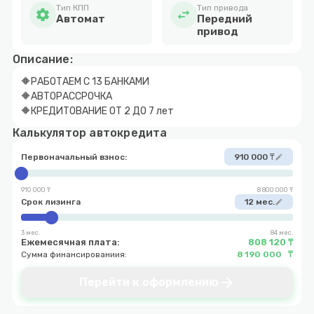
Тип КПП
Тип привода
settings
swap_horiz
Автомат
Передний
привод
Описание:
🔶РАБОТАЕМ С 13 БАНКАМИ
🔶АВТОРАССРОЧКА
🔶КРЕДИТОВАНИЕ ОТ 2 ДО 7 лет
Калькулятор автокредита
Первоначальный взнос:
910 000 ₸
edit
910 000 ₸
8 800 000 ₸
Срок лизинга
12 мес.
edit
3 мес.
84 мес.
Ежемесячная плата:
808 120 ₸
Сумма финансированиия:
8 190 000 ₸
arrow_forward
Перейти к оформлению