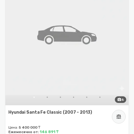
photo_camera
6
Hyundai Santa Fe Classic (2007 – 2013)
balance
Цена:
5 400 000 ₸
146 891 ₸
Ежемесячно от: