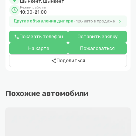
Шымкент, Шымкент
Режим работы
schedule
10:00-21:00
Другие объявления дилера
chevron_right
128 авто в продаже
Показать телефон
Оставить заявку
phone
На карте
Пожаловаться
Поделиться
share
Похожие автомобили