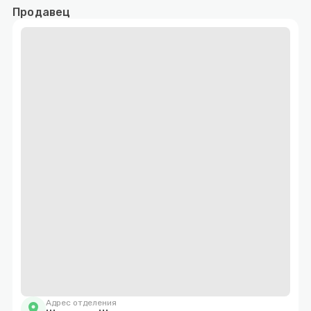
Продавец
Адрес отделения
location_on