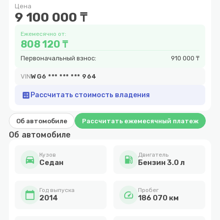
Цена
13
9 100 000 ₸
Ежемесячно от:
808 120 ₸
Первоначальный взнос:
910 000 ₸
VIN
WG6 *** *** *** 964
calculate
Рассчитать стоимость владения
Об автомобиле
Рассчитать ежемесячный платеж
Об автомобиле
Кузов
Двигатель
directions_car
local_gas_station
Cедан
Бензин 3.0 л
Год выпуска
Пробег
calendar_today
speed
2014
186 070 км