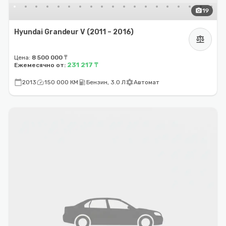
photo_camera
19
Hyundai Grandeur V (2011 – 2016)
balance
Цена:
8 500 000 ₸
231 217 ₸
Ежемесячно от:
calendar_today
speed
local_gas_station
settings
2013
150 000 КМ
Бензин, 3.0 Л
Автомат