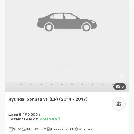
photo_camera
12
Hyundai Sonata VII (LF) (2014 – 2017)
balance
Цена:
8 490 000 ₸
230 945 ₸
Ежемесячно от:
calendar_today
speed
local_gas_station
settings
2014
145 000 КМ
Бензин, 2.0 Л
Автомат