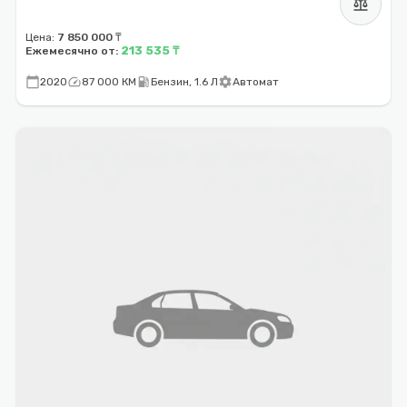
balance
Цена:
7 850 000 ₸
213 535 ₸
Ежемесячно от:
calendar_today
speed
local_gas_station
settings
2020
87 000 КМ
Бензин, 1.6 Л
Автомат