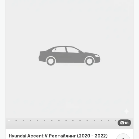
photo_camera
18
Hyundai Accent V Рестайлинг (2020 – 2022)