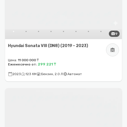
photo_camera
9
Hyundai Sonata VIII (DN8) (2019 – 2023)
balance
Цена:
11 000 000 ₸
299 221 ₸
Ежемесячно от:
calendar_today
speed
local_gas_station
settings
2023
123 КМ
Бензин, 2.0 Л
Автомат