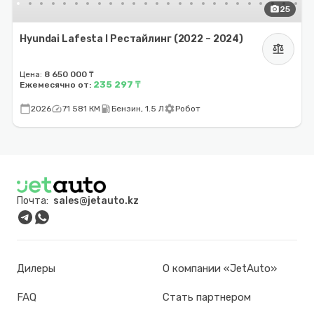
photo_camera
25
Hyundai Lafesta I Рестайлинг (2022 – 2024)
balance
Цена:
8 650 000 ₸
235 297 ₸
Ежемесячно от:
calendar_today
speed
local_gas_station
settings
2026
71 581 КМ
Бензин, 1.5 Л
Робот
Почта:
sales@jetauto.kz
Дилеры
О компании «JetAuto»
FAQ
Стать партнером