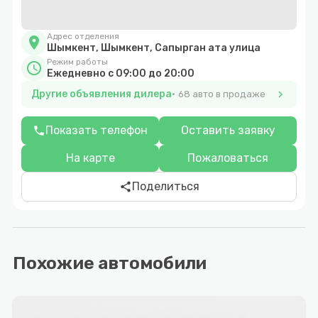
Адрес отделения
location_on
Шымкент, Шымкент, Сапырган ата улица
Режим работы
schedule
Ежедневно с 09:00 до 20:00
Другие объявления дилера
chevron_right
68 авто в продаже
Показать телефон
Оставить заявку
phone
На карте
Пожаловаться
Поделиться
share
Похожие автомобили