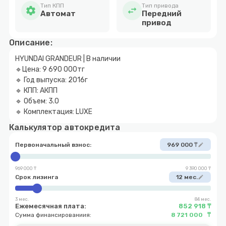
Тип КПП
Тип привода
settings
swap_horiz
Автомат
Передний
привод
Описание:
HYUNDAI GRANDEUR | В наличии
🔹Цена: 9 690 000тг
🔹 Год выпуска: 2016г
🔹 КПП: АКПП
🔹 Объем: 3.0
🔹 Комплектация: LUXE
Калькулятор автокредита
Первоначальный взнос:
969 000 ₸
edit
969 000 ₸
9 390 000 ₸
Срок лизинга
12 мес.
edit
3 мес.
84 мес.
Ежемесячная плата:
852 918 ₸
Сумма финансированиия:
8 721 000 ₸