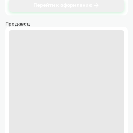
arrow_forward
Перейти к оформлению
Продавец