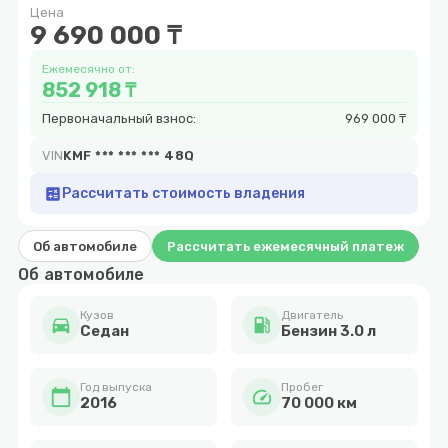
Цена
8
9 690 000 ₸
Ежемесячно от:
852 918 ₸
Первоначальный взнос:
969 000 ₸
VIN
KMF *** *** *** 48Q
calculate
Рассчитать стоимость владения
Об автомобиле
Рассчитать ежемесячный платеж
Об автомобиле
Кузов
Двигатель
directions_car
local_gas_station
Cедан
Бензин 3.0 л
Год выпуска
Пробег
calendar_today
speed
2016
70 000 км