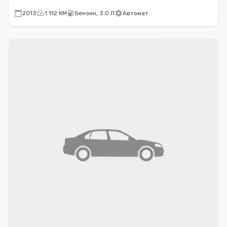
calendar_today
speed
local_gas_station
settings
2013
1 112 КМ
Бензин, 3.0 Л
Автомат