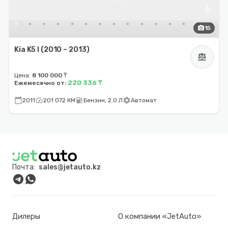
photo_camera
15
Kia K5 I (2010 – 2013)
balance
Цена:
8 100 000 ₸
220 336 ₸
Ежемесячно от:
calendar_today
speed
local_gas_station
settings
2011
201 072 КМ
Бензин, 2.0 Л
Автомат
Почта:
sales@jetauto.kz
Дилеры
О компании «JetAuto»