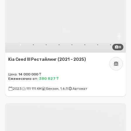
photo_camera
8
Kia Ceed III Рестайлинг (2021 – 2025)
balance
Цена:
14 000 000 ₸
380 827 ₸
Ежемесячно от:
calendar_today
speed
local_gas_station
settings
2023
111 111 КМ
Бензин, 1.6 Л
Автомат