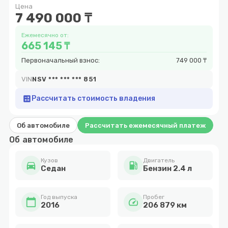
Цена
6
7 490 000 ₸
Ежемесячно от:
665 145 ₸
Первоначальный взнос:
749 000 ₸
VIN
NSV *** *** *** 851
calculate
Рассчитать стоимость владения
Об автомобиле
Рассчитать ежемесячный платеж
Об автомобиле
Кузов
Двигатель
directions_car
local_gas_station
Cедан
Бензин 2.4 л
Год выпуска
Пробег
calendar_today
speed
2016
206 879 км