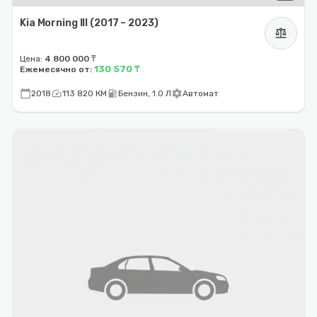
Kia Morning III (2017 – 2023)
balance
Цена:
4 800 000 ₸
130 570 ₸
Ежемесячно от:
calendar_today
speed
local_gas_station
settings
2018
113 820 КМ
Бензин, 1.0 Л
Автомат