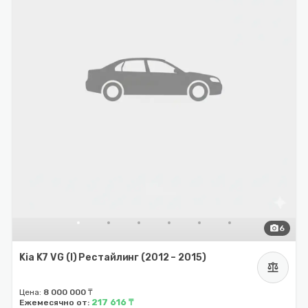
photo_camera
6
Kia K7 VG (I) Рестайлинг (2012 – 2015)
balance
Цена:
8 000 000 ₸
217 616 ₸
Ежемесячно от: