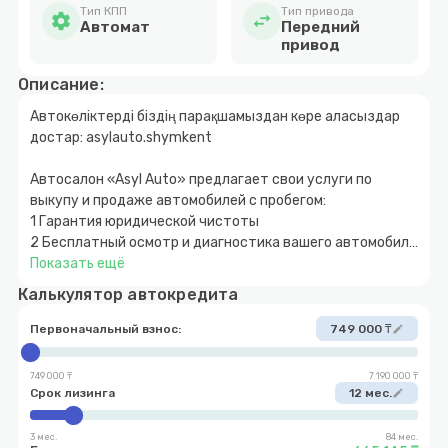
Тип КПП
Тип привода
settings
swap_horiz
Автомат
Передний
привод
Описание:
Автокөліктерді біздің парақшамыздан көре аласыздар
достар: asylauto.shymkent
Автосалон «Asyl Auto» предлагает свои услуги по
выкупу и продаже автомобилей с пробегом:
1 Гарантия юридической чистоты
2 Бесплатный осмотр и диагностика вашего автомобиля
3 Быстрое и прозрачное оформление
Показать ещё
4 Покупка автомобиля за наличный и безналичный
Калькулятор автокредита
расчет
5 Возможность покупки авто в кредит с
Первоначальный взнос:
749 000 ₸
edit
первоначальным взносом от 10%
6 Обмен автомобиля с доплатой в обе стороны
749 000 ₸
7 190 000 ₸
7 Выкуп вашего автомобиля
Срок лизинга
12 мес.
edit
3 мес.
84 мес.