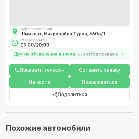
Адрес отделения
location_on
Шымкент, Микрорайон Туран, 660а/1
Режим работы
schedule
09:00/20:00
Другие объявления дилера
chevron_right
670 авто в продаже
Показать телефон
Оставить заявку
phone
На карте
Пожаловаться
Поделиться
share
Похожие автомобили