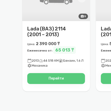
photo_camera
9
Lada (ВАЗ) 2114
Lada
(2001 – 2013)
(201
2 390 000 ₸
Цена:
Цена:
65 013 ₸
Ежемесячно от:
Ежеме
calendar_today
speed
local_gas_station
calendar_today
2013
44 518 КМ
Бензин, 1.6 Л
202
settings
settings
Механика
Ме
Перейти