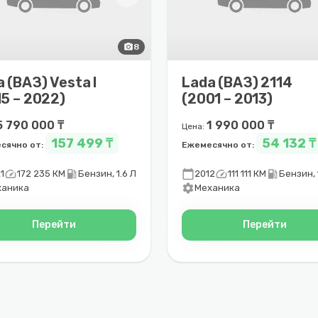
photo_camera
8
 (ВАЗ) Vesta I
Lada (ВАЗ) 2114
5 – 2022)
(2001 – 2013)
5 790 000 ₸
1 990 000 ₸
Цена:
157 499 ₸
54 132 ₸
сячно от:
Ежемесячно от:
speed
local_gas_station
calendar_today
speed
local_gas_station
1
172 235 КМ
Бензин, 1.6 Л
2012
111 111 КМ
Бензин, 
settings
ханика
Механика
Перейти
Перейти