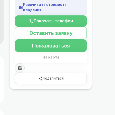
Рассчитать стоимость
calculate
владения
Показать телефон
phone
Оставить заявку
Пожаловаться
На карте
balance
share
Поделиться