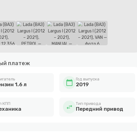
ый платеж
игатель
Год выпуска
calendar_today
нзин 1.6 л
2019
п КПП
Тип привода
swap_horiz
еханика
Передний привод