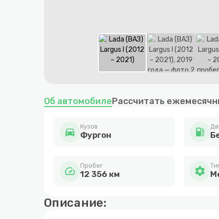
Item
1
Об автомобиле
Рассчитать ежемесячн
of
6
Кузов
Дв
directions_car
local_gas_station
Фургон
Бе
Пробег
Ти
speed
settings
12 356 км
М
Описание: