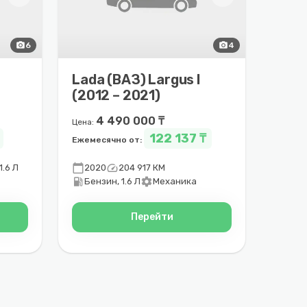
photo_camera
6
photo_camera
4
Lada (ВАЗ) Largus I
(2012 – 2021)
4 490 000 ₸
Цена:
122 137 ₸
Ежемесячно от:
calendar_today
speed
1.6 Л
2020
204 917 КМ
local_gas_station
settings
Бензин, 1.6 Л
Механика
Перейти