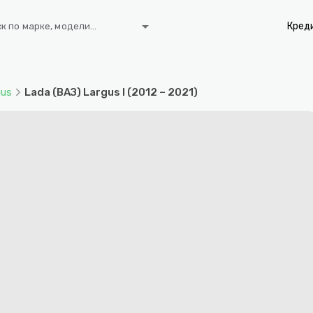
arrow_drop_down
Кред
к по марке, модели...
gus
Lada (ВАЗ) Largus I (2012 – 2021)