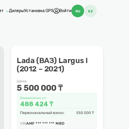
ит
Дилеры
Установка GPS
Войти
RU
KZ
Lada (ВАЗ) Largus I
(2012 – 2021)
Цена
5 500 000 ₸
Ежемесячно от:
488 424 ₸
Первоначальный взнос:
550 000 ₸
VIN
AMF *** *** *** MBD