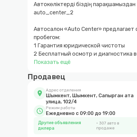
Автокөліктерді біздің парақшамыздан
auto_center_2
Автосалон «Auto Сenter» предлагает 
пробегом:
1 Гарантия юридической чистоты
2 Бесплатный осмотр и диагностика 
3 Быстрое и прозрачное оформление
Показать ещё
4 Покупка автомобиля за наличный и
Продавец
5 Возможность покупки авто в кредит
6 Обмен автомобиля с доплатой в об
Адрес отделения
location_on
7 Выкуп вашего автомобиля
Шымкент, Шымкент, Сапырган ата
улица, 102/4
Режим работы
schedule
Ежедневно с 09:00 до 19:00
Другие объявления
307 авто в
дилера
продаже