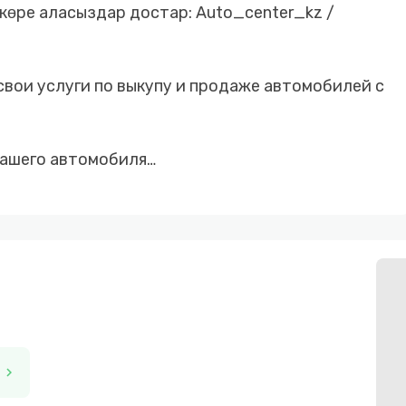
 көре аласыздар достар: Auto_center_kz /
свои услуги по выкупу и продаже автомобилей с
вашего автомобиля
 безналичный расчёт
 с первоначальным взносом от 10%
е стороны
chevron_right