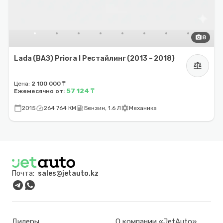
photo_camera
8
Lada (ВАЗ) Priora I Рестайлинг (2013 – 2018)
balance
Цена:
2 100 000 ₸
57 124 ₸
Ежемесячно от:
calendar_today
speed
local_gas_station
settings
2015
264 764 КМ
Бензин, 1.6 Л
Механика
Почта:
sales@jetauto.kz
Дилеры
О компании «JetAuto»