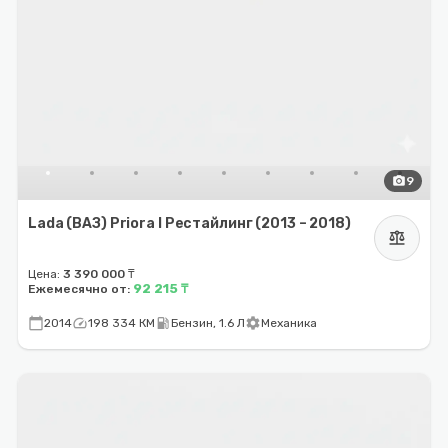
photo_camera
9
Lada (ВАЗ) Priora I Рестайлинг (2013 – 2018)
balance
Цена:
3 390 000 ₸
92 215 ₸
Ежемесячно от:
calendar_today
speed
local_gas_station
settings
2014
198 334 КМ
Бензин, 1.6 Л
Механика