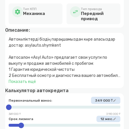
Тип КПП
Тип привода
settings
swap_horiz
Механика
Передний
привод
Описание:
Автокөліктерді біздің парақшамыздан көре аласыздар
достар: asylauto.shymkent
Автосалон «Asyl Auto» предлагает свои услуги по
выкупу и продаже автомобилей с пробегом:
1 Гарантия юридической чистоты
2 Бесплатный осмотр и диагностика вашего автомобиля
3 Быстрое и прозрачное оформление
Показать ещё
4 Покупка автомобиля за наличный и безналичный
Калькулятор автокредита
расчет
5 Возможность покупки авто в кредит с
Первоначальный взнос:
349 000 ₸
edit
первоначальным взносом от 10%
6 Обмен автомобиля с доплатой в обе стороны
349 000 ₸
3 190 000 ₸
7 Выкуп вашего автомобиля
Срок лизинга
12 мес.
edit