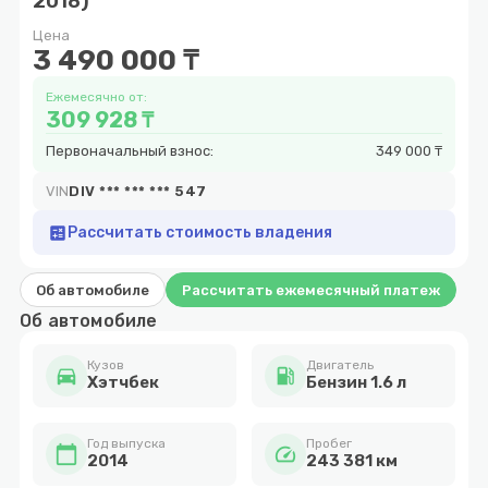
2018)
9
Цена
3 490 000 ₸
Ежемесячно от:
309 928 ₸
Первоначальный взнос:
349 000 ₸
VIN
DIV *** *** *** 547
calculate
Рассчитать стоимость владения
Об автомобиле
Рассчитать ежемесячный платеж
Об автомобиле
Кузов
Двигатель
directions_car
local_gas_station
Хэтчбек
Бензин 1.6 л
Год выпуска
Пробег
calendar_today
speed
2014
243 381 км