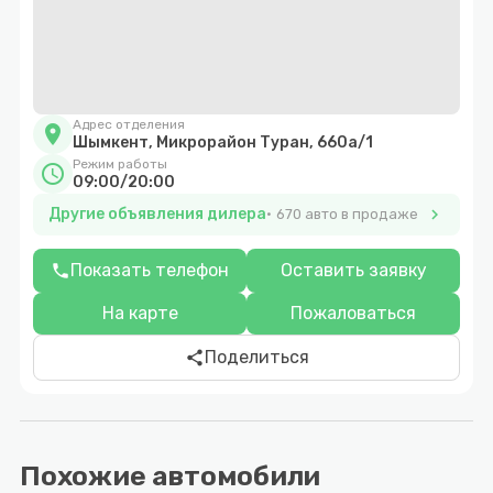
Адрес отделения
location_on
Шымкент, Микрорайон Туран, 660а/1
Режим работы
schedule
09:00/20:00
Другие объявления дилера
chevron_right
670 авто в продаже
Показать телефон
Оставить заявку
phone
На карте
Пожаловаться
Поделиться
share
Похожие автомобили