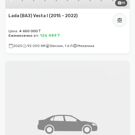
photo_camera
11
Lada (ВАЗ) Vesta I (2015 – 2022)
balance
Цена:
4 650 000 ₸
126 489 ₸
Ежемесячно от:
calendar_today
speed
local_gas_station
settings
2020
92 000 КМ
Бензин, 1.6 Л
Механика