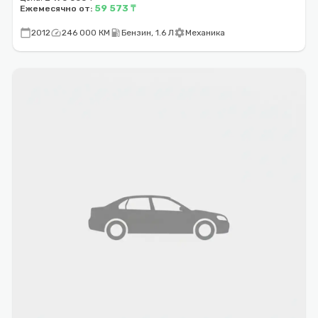
59 573 ₸
Ежемесячно от:
calendar_today
speed
local_gas_station
settings
2012
246 000 КМ
Бензин, 1.6 Л
Механика