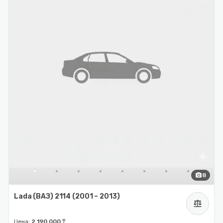
photo_camera
8
Lada (ВАЗ) 2114 (2001 – 2013)
balance
Цена:
2 190 000 ₸