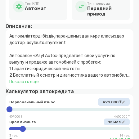
Тип КПП
Тип привода
settings
swap_horiz
Автомат
Передний
привод
Описание:
Автокөліктерді біздің парақшамыздан көре аласыздар
достар: asylauto.shymkent
Автосалон «Asyl Auto» предлагает свои услуги по
выкупу и продаже автомобилей с пробегом:
1 Гарантия юридической чистоты
2 Бесплатный осмотр и диагностика вашего автомобиля
3 Быстрое и прозрачное оформление
Показать ещё
4 Покупка автомобиля за наличный и безналичный
Калькулятор автокредита
расчет
5 Возможность покупки авто в кредит с
Первоначальный взнос:
499 000 ₸
edit
первоначальным взносом от 10%
6 Обмен автомобиля с доплатой в обе стороны
499 000 ₸
4 690 000 ₸
7 Выкуп вашего автомобиля
Срок лизинга
12 мес.
edit
3 мес.
84 мес.