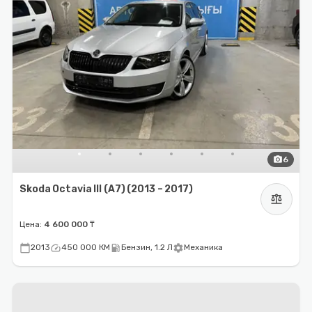
photo_camera
6
Skoda Octavia III (A7) (2013 – 2017)
balance
Цена:
4 600 000 ₸
calendar_today
speed
local_gas_station
settings
2013
450 000 КМ
Бензин, 1.2 Л
Механика