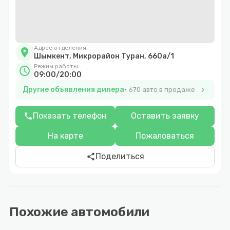
Адрес отделения
location_on
Шымкент, Микрорайон Туран, 660а/1
Режим работы
schedule
09:00/20:00
Другие объявления дилера
chevron_right
670 авто в продаже
Показать телефон
Оставить заявку
phone
На карте
Пожаловаться
Поделиться
share
Похожие автомобили