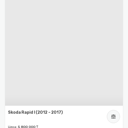
Skoda Rapid I (2012 – 2017)
balance
Цена:
5 800 000 ₸