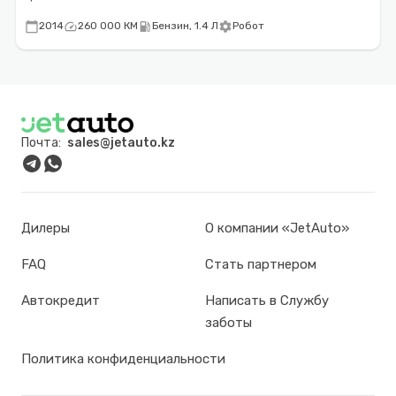
calendar_today
speed
local_gas_station
settings
2014
260 000 КМ
Бензин, 1.4 Л
Робот
Почта:
sales@jetauto.kz
Дилеры
О компании «JetAuto»
FAQ
Стать партнером
Автокредит
Написать в Службу
заботы
Политика конфиденциальности