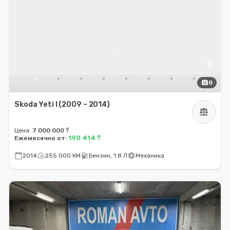
photo_camera
8
Skoda Yeti I (2009 – 2014)
balance
Цена:
7 000 000 ₸
190 414 ₸
Ежемесячно от:
calendar_today
speed
local_gas_station
settings
2014
255 000 КМ
Бензин, 1.8 Л
Механика