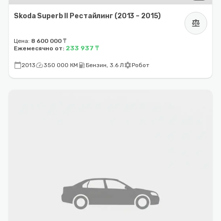
Skoda Superb II Рестайлинг (2013 – 2015)
balance
Цена:
8 600 000 ₸
233 937 ₸
Ежемесячно от:
calendar_today
speed
local_gas_station
settings
2013
350 000 КМ
Бензин, 3.6 Л
Робот