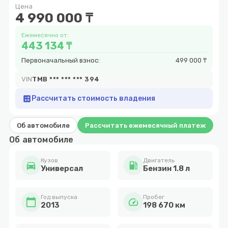
Цена
9
4 990 000 ₸
Ежемесячно от:
443 134 ₸
Первоначальный взнос:
499 000 ₸
VIN
TMB *** *** *** 394
calculate
Рассчитать стоимость владения
Об автомобиле
Рассчитать ежемесячный платеж
Об автомобиле
Кузов
Двигатель
directions_car
local_gas_station
Универсал
Бензин 1.8 л
Год выпуска
Пробег
calendar_today
speed
2013
198 670 км