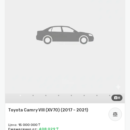
photo_camera
8
Toyota Camry VIII (XV70) (2017 – 2021)
balance
Цена:
15 000 000 ₸
408 029 ₸
Ежемесячно от: