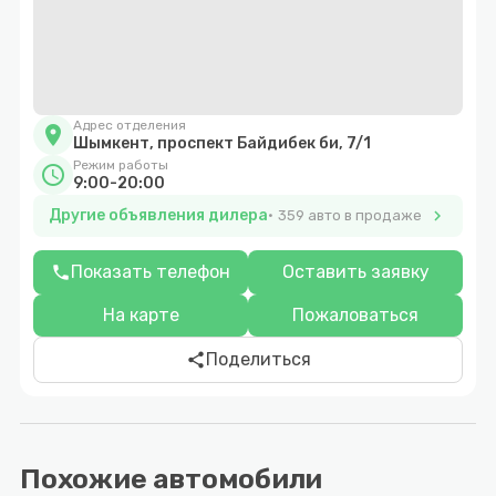
Адрес отделения
location_on
Шымкент, проспект Байдибек би, 7/1
Режим работы
schedule
9:00-20:00
Другие объявления дилера
chevron_right
359 авто в продаже
Показать телефон
Оставить заявку
phone
На карте
Пожаловаться
Поделиться
share
Похожие автомобили