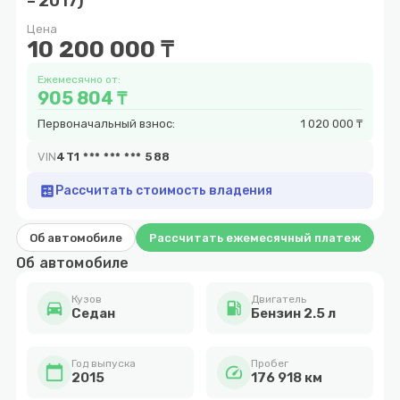
– 2017)
9
Цена
10 200 000 ₸
Ежемесячно от:
905 804 ₸
Первоначальный взнос:
1 020 000 ₸
VIN
4T1 *** *** *** 588
calculate
Рассчитать стоимость владения
Об автомобиле
Рассчитать ежемесячный платеж
Об автомобиле
Кузов
Двигатель
directions_car
local_gas_station
Cедан
Бензин 2.5 л
Год выпуска
Пробег
calendar_today
speed
2015
176 918 км