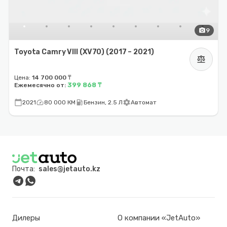
photo_camera
9
Toyota Camry VIII (XV70) (2017 – 2021)
balance
Цена:
14 700 000 ₸
399 868 ₸
Ежемесячно от:
calendar_today
speed
local_gas_station
settings
2021
80 000 КМ
Бензин, 2.5 Л
Автомат
Почта:
sales@jetauto.kz
Дилеры
О компании «JetAuto»