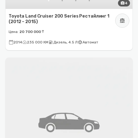
photo_camera
4
Toyota Land Cruiser 200 Series Рестайлинг 1
balance
(2012 – 2015)
Цена:
20 700 000 ₸
calendar_today
speed
local_gas_station
settings
2014
235 000 КМ
Дизель, 4.5 Л
Автомат