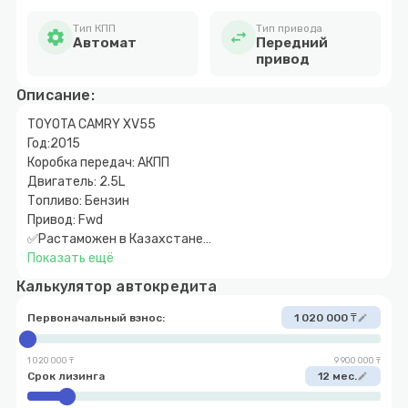
Тип КПП
Тип привода
settings
swap_horiz
Автомат
Передний
привод
Описание:
TOYOTA CAMRY XV55
Год:2015
Коробка передач: АКПП
Двигатель: 2.5L
Топливо: Бензин
Привод: Fwd
✅Растаможен в Казахстане
💰Первоначальный взнос: 10-15% от стоимости
Показать ещё
автомобиля
Калькулятор автокредита
📍Ждем вас по адресу: г. Шымкент ул.Алпысбаева 125/1
📞Телефон: +7 (700) 177-18-23 (Администратор)
Первоначальный взнос:
1 020 000 ₸
edit
1 020 000 ₸
9 900 000 ₸
Срок лизинга
12 мес.
edit