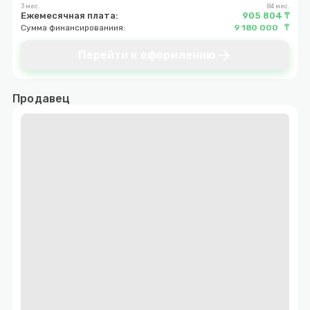
3 мес.
84 мес.
Ежемесячная плата:
905 804 ₸
Сумма финансированиия:
9 180 000 ₸
arrow_forward
Перейти к оформлению
Продавец