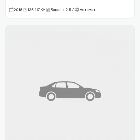
calendar_today
speed
local_gas_station
settings
2018
125 117 КМ
Бензин, 2.5 Л
Автомат