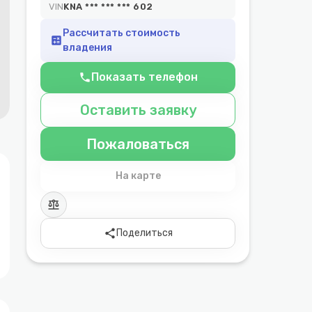
VIN
KNA *** *** *** 602
Рассчитать стоимость
calculate
владения
Показать телефон
phone
Оставить заявку
Пожаловаться
На карте
balance
share
Поделиться