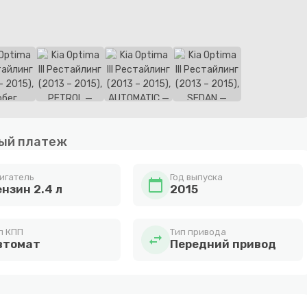
ый платеж
игатель
Год выпуска
calendar_today
ензин 2.4 л
2015
п КПП
Тип привода
swap_horiz
втомат
Передний привод