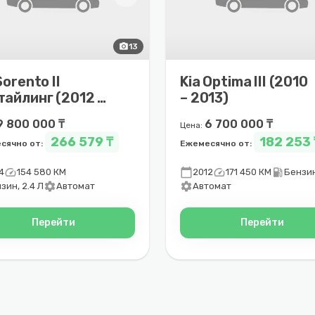
photo_camera
13
Sorento II
Kia Optima III (2010
тайлинг (2012 –
– 2013)
1)
9 800 000 ₸
6 700 000 ₸
Цена:
266 579 ₸
182 253 
сячно от:
Ежемесячно от:
speed
calendar_today
speed
local_gas_station
4
154 580 КМ
2012
171 450 КМ
Бензин
settings
settings
зин, 2.4 Л
Автомат
Автомат
Перейти
Перейти