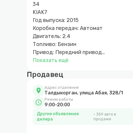
34
KIAK7
Год выпуска: 2015
Коробка передач: Автомат
Двигатель: 2.4
Топливо: Бензин
Привод: Передний привод
Растаможен в Казахстане: Да
Показать ещё
Цена : 9.800.000
Продавец
Первоначальный взнос: От:10-15% Жде
Талдыкурган ул.Абая 328/1
Адрес отделения
location_on
国+7700 1771807
Талдыкорган, улица Абая, 328/1
Администратор
Режим работы
schedule
9:00-20:00
田 +7 707 724-73-18
Другие объявления
359 авто в
Контроль качества #автосалон #маш
дилера
продаже
#q4tulpar
#q4tulpar_taldykorgan