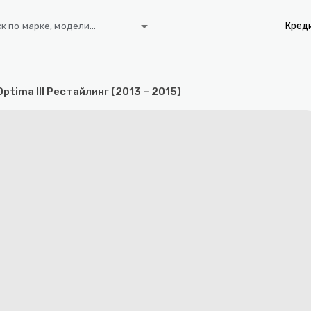
arrow_drop_down
Кред
к по марке, модели...
Optima III Рестайлинг (2013 – 2015)