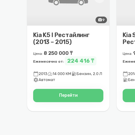
photo_camera
9
Kia K5 I Рестайлинг
Kia 
(2013 – 2015)
Рес
202
8 250 000 ₸
Цена:
Цена:
224 416 ₸
Ежемесячно от:
Ежеме
calendar_today
speed
local_gas_station
calendar_today
2013
14 000 КМ
Бензин, 2.0 Л
201
settings
local_gas_station
Автомат
Бен
Перейти