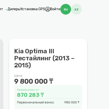
ит
Дилеры
Установка GPS
Войти
RU
KZ
Kia Optima III
Рестайлинг (2013 –
2015)
Цена
9 800 000 ₸
Ежемесячно от:
870 283 ₸
Первоначальный взнос:
980 000 ₸