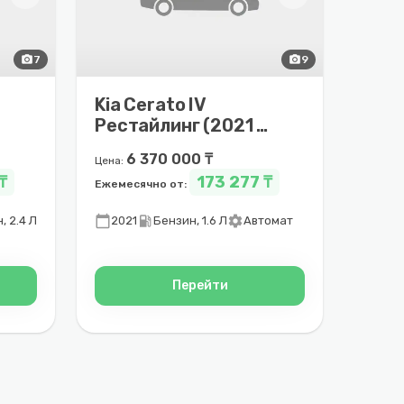
photo_camera
7
photo_camera
9
Kia Cerato IV
Рестайлинг (2021 –
2025)
6 370 000 ₸
Цена:
₸
173 277 ₸
Ежемесячно от:
calendar_today
local_gas_station
settings
, 2.4 Л
2021
Бензин, 1.6 Л
Автомат
Перейти