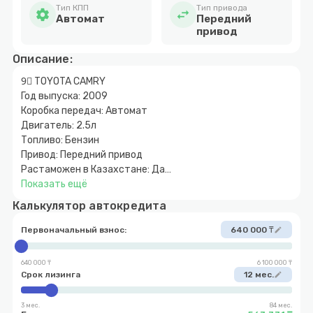
Тип КПП
Тип привода
settings
swap_horiz
Автомат
Передний
привод
Описание:
9⃣ TOYOTA CAMRY
Год выпуска: 2009
Коробка передач: Автомат
Двигатель: 2.5л
Топливо: Бензин
Привод: Передний привод
Растаможен в Казахстане: Да
Цена : 6.400.000
Показать ещё
Первоначальный взнос: От:10-15% Ждем Вас по адресу:
Калькулятор автокредита
Талдыкурган ул.Абая 328/1
重+7700 177 18 07
Первоначальный взнос:
640 000 ₸
edit
Администратор
国+7707 724-73-18
640 000 ₸
6 100 000 ₸
Контроль качества #автосалон #машины
Срок лизинга
12 мес.
edit
#автомобилиспробегом #колёсаталды
#q4tulpar_taldykorgan
3 мес.
84 мес.