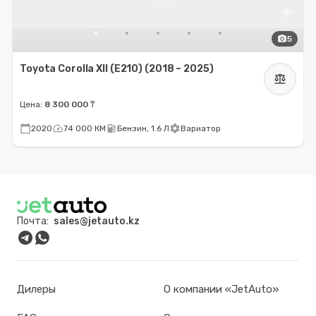
photo_camera
5
Toyota Corolla XII (E210) (2018 – 2025)
balance
Цена:
8 300 000 ₸
calendar_today
speed
local_gas_station
settings
2020
74 000 КМ
Бензин, 1.6 Л
Вариатор
Почта:
sales@jetauto.kz
Дилеры
О компании «JetAuto»