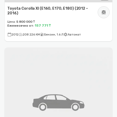
Toyota Corolla XI (E160, E170, E180) (2012 –
balance
2016)
Цена:
5 800 000 ₸
157 771 ₸
Ежемесячно от:
calendar_today
speed
local_gas_station
settings
2012
208 226 КМ
Бензин, 1.6 Л
Автомат