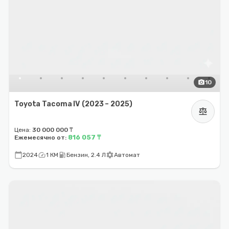
photo_camera
10
Toyota Tacoma IV (2023 – 2025)
balance
Цена:
30 000 000 ₸
816 057 ₸
Ежемесячно от:
calendar_today
speed
local_gas_station
settings
2024
1 КМ
Бензин, 2.4 Л
Автомат