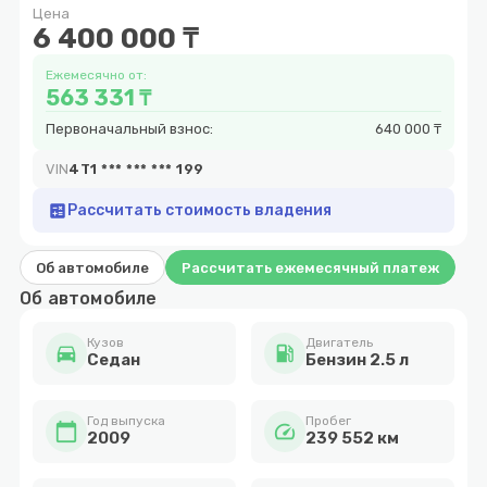
Цена
5
6 400 000 ₸
Ежемесячно от:
563 331 ₸
Первоначальный взнос:
640 000 ₸
VIN
4T1 *** *** *** 199
calculate
Рассчитать стоимость владения
Об автомобиле
Рассчитать ежемесячный платеж
Об автомобиле
Кузов
Двигатель
directions_car
local_gas_station
Cедан
Бензин 2.5 л
Год выпуска
Пробег
calendar_today
speed
2009
239 552 км