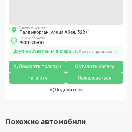
Адрес отделения
location_on
Талдыкорган, улица Абая, 328/1
Режим работы
schedule
9:00-20:00
Другие объявления дилера
chevron_right
359 авто в продаже
Показать телефон
Оставить заявку
phone
На карте
Пожаловаться
Поделиться
share
Похожие автомобили