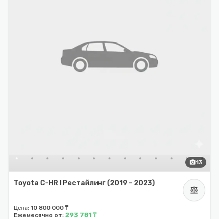
photo_camera
13
Toyota C-HR I Рестайлинг (2019 – 2023)
balance
Цена:
10 800 000 ₸
293 781 ₸
Ежемесячно от: