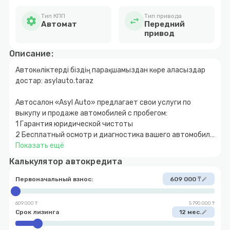
Тип КПП
Тип привода
settings
swap_horiz
Автомат
Передний
привод
Описание:
Автокөліктерді біздің парақшамыздан көре аласыздар
достар: asylauto.taraz
Автосалон «Asyl Auto» предлагает свои услуги по
выкупу и продаже автомобилей с пробегом:
1 Гарантия юридической чистоты
2 Бесплатный осмотр и диагностика вашего автомобиля
3 Быстрое и прозрачное оформление
Показать ещё
4 Покупка автомобиля за наличный и безналичный
Калькулятор автокредита
расчет
5 Возможность покупки авто в кредит с
Первоначальный взнос:
609 000 ₸
edit
первоначальным взносом от 10%
6 Обмен автомобиля с доплатой в обе стороны
609 000 ₸
5 790 000 ₸
7 Выкуп вашего автомобиля
Срок лизинга
12 мес.
edit