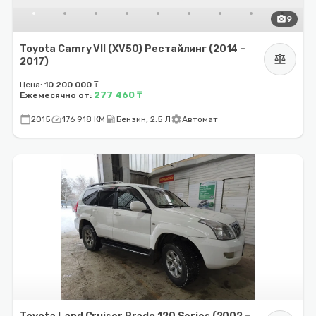
photo_camera
9
Toyota Camry VII (XV50) Рестайлинг (2014 –
balance
2017)
Цена:
10 200 000 ₸
277 460 ₸
Ежемесячно от:
calendar_today
speed
local_gas_station
settings
2015
176 918 КМ
Бензин, 2.5 Л
Автомат