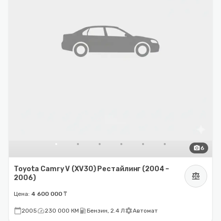
photo_camera
6
Toyota Camry V (XV30) Рестайлинг (2004 –
balance
2006)
Цена:
4 600 000 ₸
calendar_today
speed
local_gas_station
settings
2005
230 000 КМ
Бензин, 2.4 Л
Автомат