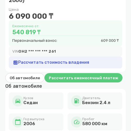
2006)
8
Цена
6 090 000 ₸
Ежемесячно от:
540 819 ₸
Первоначальный взнос:
609 000 ₸
VIN
OH2 *** *** *** 261
calculate
Рассчитать стоимость владения
Об автомобиле
Рассчитать ежемесячный платеж
Об автомобиле
Кузов
Двигатель
directions_car
local_gas_station
Cедан
Бензин 2.4 л
Год выпуска
Пробег
calendar_today
speed
2006
580 000 км