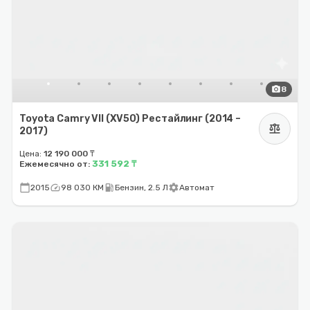
photo_camera
8
Toyota Camry VII (XV50) Рестайлинг (2014 –
balance
2017)
Цена:
12 190 000 ₸
331 592 ₸
Ежемесячно от:
calendar_today
speed
local_gas_station
settings
2015
98 030 КМ
Бензин, 2.5 Л
Автомат