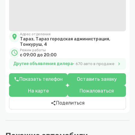
Адрес отделения
location_on
Тараз, Тараз городская администрация,
Тонкуруш, 4
Режим работы
schedule
c 09:00 до 20:00
Другие объявления дилера
chevron_right
670 авто в продаже
Показать телефон
Оставить заявку
phone
На карте
Пожаловаться
Поделиться
share