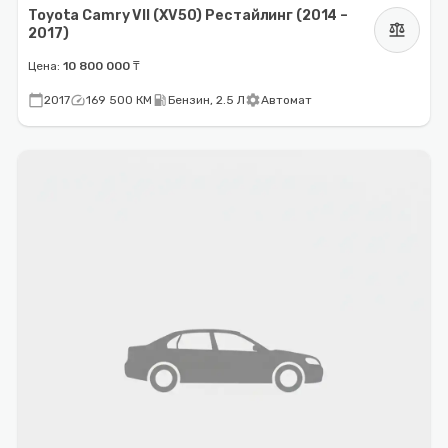
Toyota Camry VII (XV50) Рестайлинг (2014 –
balance
2017)
Цена:
10 800 000 ₸
calendar_today
speed
local_gas_station
settings
2017
169 500 КМ
Бензин, 2.5 Л
Автомат