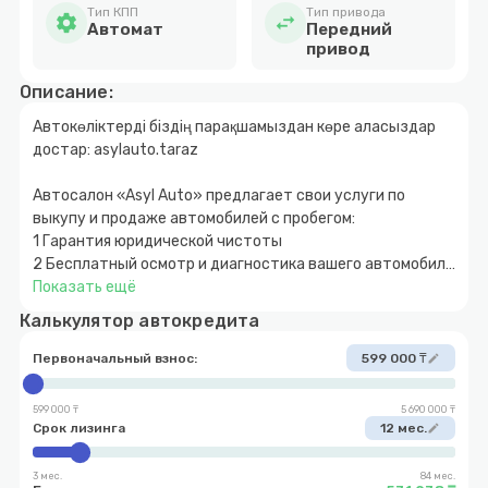
Тип КПП
Тип привода
settings
swap_horiz
Автомат
Передний
привод
Описание:
Автокөліктерді біздің парақшамыздан көре аласыздар
достар: asylauto.taraz
Автосалон «Asyl Auto» предлагает свои услуги по
выкупу и продаже автомобилей с пробегом:
1 Гарантия юридической чистоты
2 Бесплатный осмотр и диагностика вашего автомобиля
3 Быстрое и прозрачное оформление
Показать ещё
4 Покупка автомобиля за наличный и безналичный
Калькулятор автокредита
расчет
5 Возможность покупки авто в кредит с
Первоначальный взнос:
599 000 ₸
edit
первоначальным взносом от 10%
6 Обмен автомобиля с доплатой в обе стороны
599 000 ₸
5 690 000 ₸
7 Выкуп вашего автомобиля
Срок лизинга
12 мес.
edit
3 мес.
84 мес.