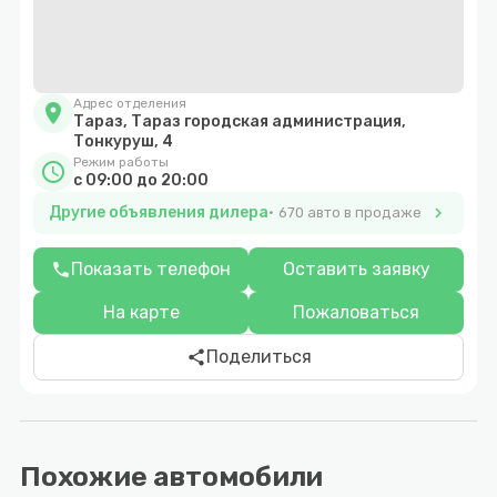
Адрес отделения
location_on
Тараз, Тараз городская администрация,
Тонкуруш, 4
Режим работы
schedule
c 09:00 до 20:00
Другие объявления дилера
chevron_right
670 авто в продаже
Показать телефон
Оставить заявку
phone
На карте
Пожаловаться
Поделиться
share
Похожие автомобили