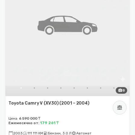
photo_camera
8
Toyota Camry V (XV30) (2001 – 2004)
balance
Цена:
6 590 000 ₸
179 261 ₸
Ежемесячно от:
calendar_today
speed
local_gas_station
settings
2003
111 111 КМ
Бензин, 3.0 Л
Автомат