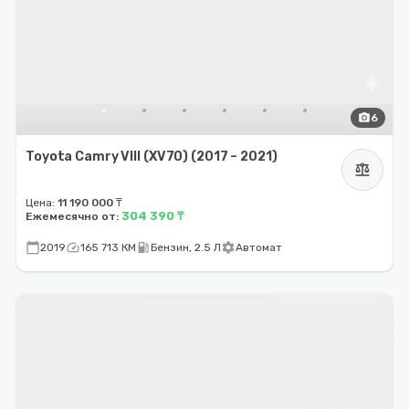
photo_camera
6
Toyota Camry VIII (XV70) (2017 – 2021)
balance
Цена:
11 190 000 ₸
304 390 ₸
Ежемесячно от:
calendar_today
speed
local_gas_station
settings
2019
165 713 КМ
Бензин, 2.5 Л
Автомат