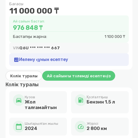
Бағасы
9
11 000 000 ₸
Ай сайын бастап:
976 848 ₸
Бастапқы жарна:
1 100 000 ₸
VIN
Q6U *** *** *** 667
calculate
Иелену құнын есептеу
Көлік туралы
Ай сайынғы төлемді есептеңіз
Көлік туралы
Кузов
Қозғалтқыш
directions_car
local_gas_station
Жол
Бензин 1.5 л
талғамайтын
Шығарылған жылы
Жүрісі
calendar_today
speed
2024
2 800 км