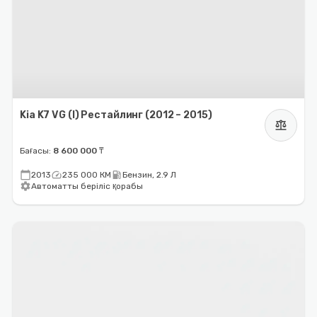
Kia K7 VG (I) Рестайлинг (2012 – 2015)
balance
Бағасы:
8 600 000 ₸
calendar_today
speed
local_gas_station
2013
235 000 КМ
Бензин, 2.9 Л
settings
Автоматты беріліс қорабы