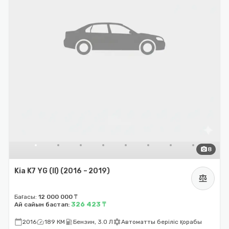
photo_camera
8
Kia K7 YG (II) (2016 – 2019)
balance
Бағасы:
12 000 000 ₸
326 423 ₸
Ай сайын бастап:
calendar_today
speed
local_gas_station
settings
2016
189 КМ
Бензин, 3.0 Л
Автоматты беріліс қорабы