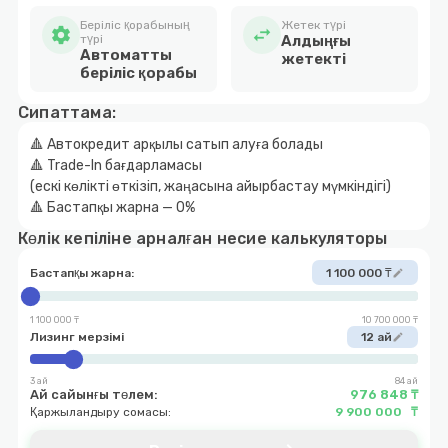
Беріліс қорабының
Жетек түрі
settings
swap_horiz
түрі
Алдыңғы
Автоматты
жетекті
беріліс қорабы
Сипаттама:
🔺 Автокредит арқылы сатып алуға болады
🔺 Trade-In бағдарламасы
(ескі көлікті өткізіп, жаңасына айырбастау мүмкіндігі)
🔺 Бастапқы жарна — 0%
Көлік кепіліне арналған несие калькуляторы
Бастапқы жарна:
1 100 000 ₸
edit
1 100 000 ₸
10 700 000 ₸
Лизинг мерзімі
12 ай
edit
3 ай
84 ай
Ай сайынғы төлем:
976 848 ₸
Қаржыландыру сомасы:
9 900 000 ₸