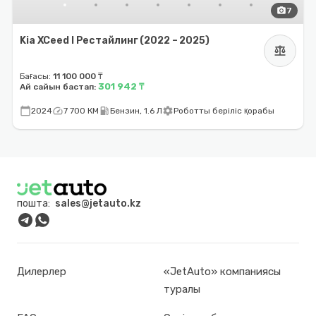
photo_camera
7
Kia XCeed I Рестайлинг (2022 – 2025)
balance
Бағасы:
11 100 000 ₸
301 942 ₸
Ай сайын бастап:
calendar_today
speed
local_gas_station
settings
2024
7 700 КМ
Бензин, 1.6 Л
Роботты беріліс қорабы
пошта:
sales@jetauto.kz
Дилерлер
«JetAuto» компаниясы
туралы