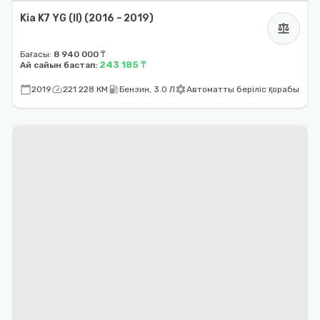
Kia K7 YG (II) (2016 – 2019)
balance
Бағасы:
8 940 000 ₸
243 185 ₸
Ай сайын бастап:
calendar_today
speed
local_gas_station
settings
2019
221 228 КМ
Бензин, 3.0 Л
Автоматты беріліс қорабы