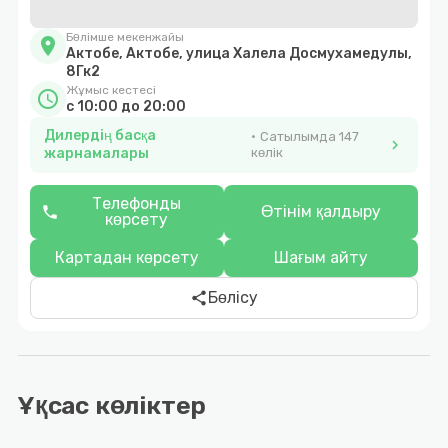
Бөлімше мекенжайы
location_on
Актобе, Актобе, улица Халела Досмухамедулы,
8Гк2
Жұмыс кестесі
schedule
с 10:00 до 20:00
Дилердің басқа
Сатылымда 147
chevron_right
жарнамалары
көлік
Телефонды
Өтінім қалдыру
phone
көрсету
Картадан көрсету
Шағым айту
Бөлісу
share
Ұқсас көліктер