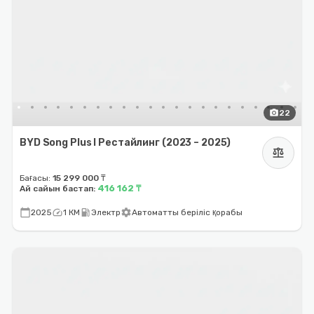
photo_camera
22
BYD Song Plus I Рестайлинг (2023 – 2025)
balance
Бағасы:
15 299 000 ₸
416 162 ₸
Ай сайын бастап:
calendar_today
speed
local_gas_station
settings
2025
1 КМ
Электр
Автоматты беріліс қорабы