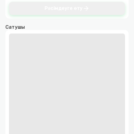
arrow_forward
Рәсімдеуге өту
Сатушы