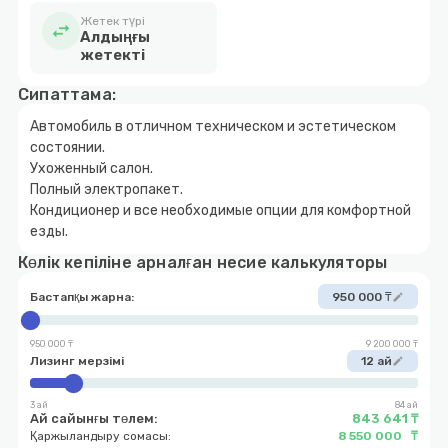
Жетек түрі
swap_horiz
Алдыңғы
жетекті
Сипаттама:
Автомобиль в отличном техническом и эстетическом
состоянии.
Ухоженный салон.
Полный электропакет.
Кондиционер и все необходимые опции для комфортной
езды.
Көлік кепіліне арналған несие калькуляторы
Бастапқы жарна:
950 000 ₸
edit
950 000 ₸
9 200 000 ₸
Лизинг мерзімі
12 ай
edit
3 ай
84 ай
Ай сайынғы төлем:
843 641 ₸
Қаржыландыру сомасы:
8 550 000 ₸