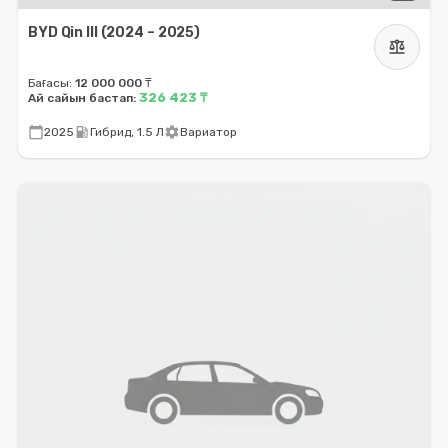
BYD Qin III (2024 – 2025)
balance
Бағасы:
12 000 000 ₸
326 423 ₸
Ай сайын бастап:
calendar_today
local_gas_station
settings
2025
Гибрид, 1.5 Л
Вариатор