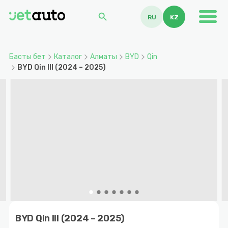
search
RU
KZ
Басты бет
Каталог
Алматы
BYD
Qin
BYD Qin III (2024 – 2025)
Item
1
BYD Qin III (2024 – 2025)
of