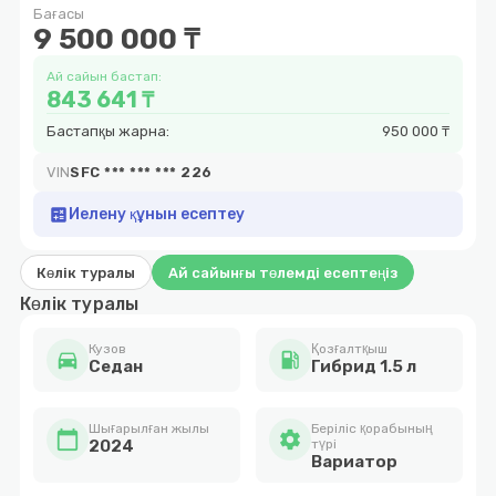
Бағасы
7
9 500 000 ₸
Ай сайын бастап:
843 641 ₸
Бастапқы жарна:
950 000 ₸
VIN
SFC *** *** *** 226
calculate
Иелену құнын есептеу
Көлік туралы
Ай сайынғы төлемді есептеңіз
Көлік туралы
Кузов
Қозғалтқыш
directions_car
local_gas_station
Седан
Гибрид 1.5 л
Шығарылған жылы
Беріліс қорабының
calendar_today
settings
2024
түрі
Вариатор