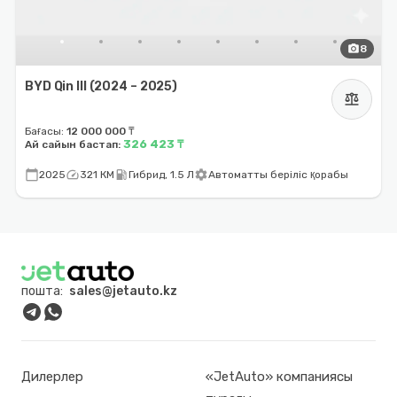
photo_camera
8
BYD Qin III (2024 – 2025)
balance
Бағасы:
12 000 000 ₸
326 423 ₸
Ай сайын бастап:
calendar_today
speed
local_gas_station
settings
2025
321 КМ
Гибрид, 1.5 Л
Автоматты беріліс қорабы
пошта:
sales@jetauto.kz
Дилерлер
«JetAuto» компаниясы