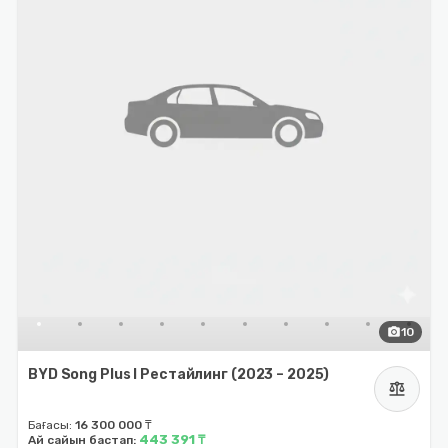
photo_camera
10
BYD Song Plus I Рестайлинг (2023 – 2025)
balance
Бағасы:
16 300 000 ₸
443 391 ₸
Ай сайын бастап: