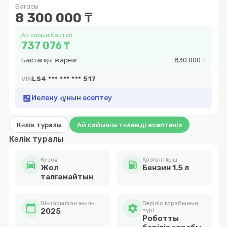
Бағасы
4
8 300 000 ₸
Ай сайын бастап:
737 076 ₸
Бастапқы жарна:
830 000 ₸
VIN
LS4 *** *** *** 517
calculate
Иелену құнын есептеу
Көлік туралы
Ай сайынғы төлемді есептеңіз
Көлік туралы
Кузов
Қозғалтқыш
directions_car
local_gas_station
Жол
Бензин 1.5 л
талғамайтын
Шығарылған жылы
Беріліс қорабының
calendar_today
settings
2025
түрі
Роботты