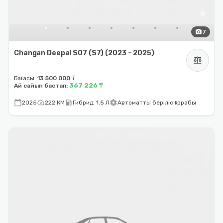
photo_camera
7
Changan Deepal S07 (S7) (2023 – 2025)
balance
Бағасы:
13 500 000 ₸
367 226 ₸
Ай сайын бастап:
calendar_today
speed
local_gas_station
settings
2025
222 КМ
Гибрид, 1.5 Л
Автоматты беріліс қорабы