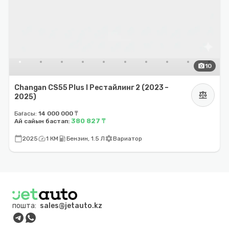
photo_camera
10
Changan CS55 Plus I Рестайлинг 2 (2023 –
balance
2025)
Бағасы:
14 000 000 ₸
380 827 ₸
Ай сайын бастап:
calendar_today
speed
local_gas_station
settings
2025
1 КМ
Бензин, 1.5 Л
Вариатор
пошта:
sales@jetauto.kz