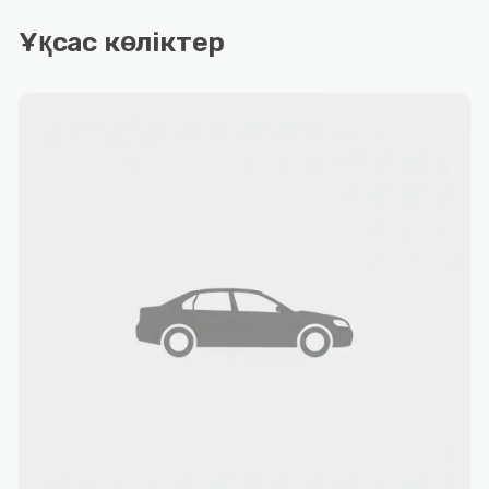
Ұқсас көліктер