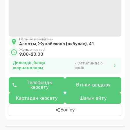
Бөлімше мекенжайы
location_on
Алматы, Жумабекова (акбулак), 41
Жұмыс кестесі
schedule
9:00-20:00
Дилердің басқа
Сатылымда 6
chevron_right
жарнамалары
көлік
Телефонды
Өтінім қалдыру
phone
көрсету
Картадан көрсету
Шағым айту
Бөлісу
share