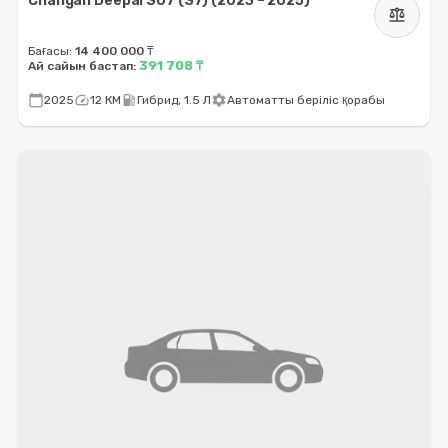
Changan Deepal S07 (S7) (2023 – 2025)
balance
Бағасы:
14 400 000 ₸
391 708 ₸
Ай сайын бастап:
calendar_today
speed
local_gas_station
settings
2025
12 КМ
Гибрид, 1.5 Л
Автоматты беріліс қорабы