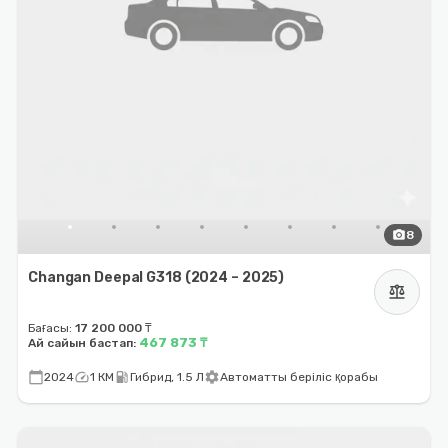
photo_camera
8
Changan Deepal G318 (2024 – 2025)
balance
Бағасы:
17 200 000 ₸
467 873 ₸
Ай сайын бастап:
calendar_today
speed
local_gas_station
settings
2024
1 КМ
Гибрид, 1.5 Л
Автоматты беріліс қорабы