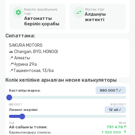
Беріліс қорабының
Жетек түрі
settings
swap_horiz
түрі
Алдыңғы
Автоматты
жетекті
беріліс қорабы
Сипаттама:
SAKURA MOTORS
🚗 Changan, BYD, HONGQI
📍 Алматы
📍Чурина 29а
📍Ташкентская, 13/6а
Көлік кепіліне арналған несие калькуляторы
Бастапқы жарна:
880 000 ₸
edit
880 000 ₸
8 500 000 ₸
Лизинг мерзімі
12 ай
edit
3 ай
84 ай
Ай сайынғы төлем:
781 478 ₸
Қаржыландыру сомасы:
7 920 000 ₸