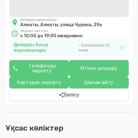
Бөлімше мекенжайы
location_on
Алматы, Алматы, улица Чурина, 29а
Жұмыс кестесі
schedule
с 10:00 до 19:00 ежедневно
Дилердің басқа
Сатылымда 12
chevron_right
жарнамалары
көлік
Телефонды
Өтінім қалдыру
phone
көрсету
Картадан көрсету
Шағым айту
Бөлісу
share
Ұқсас көліктер