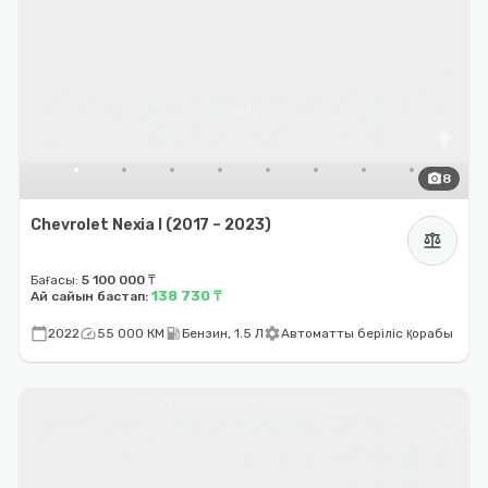
photo_camera
8
Chevrolet Nexia I (2017 – 2023)
balance
Бағасы:
5 100 000 ₸
138 730 ₸
Ай сайын бастап:
calendar_today
speed
local_gas_station
settings
2022
55 000 КМ
Бензин, 1.5 Л
Автоматты беріліс қорабы