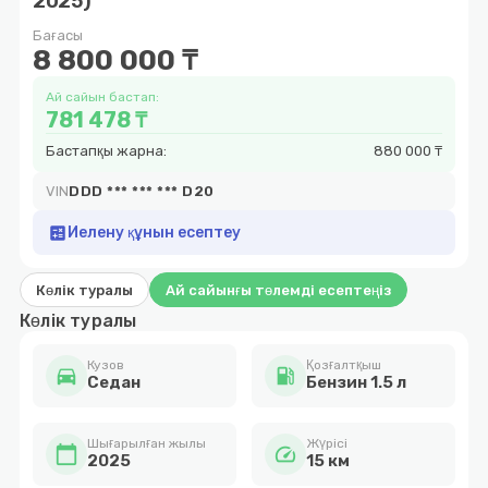
2025)
14
Бағасы
8 800 000 ₸
Ай сайын бастап:
781 478 ₸
Бастапқы жарна:
880 000 ₸
VIN
DDD *** *** *** D20
calculate
Иелену құнын есептеу
Көлік туралы
Ай сайынғы төлемді есептеңіз
Көлік туралы
Кузов
Қозғалтқыш
directions_car
local_gas_station
Седан
Бензин 1.5 л
Шығарылған жылы
Жүрісі
calendar_today
speed
2025
15 км