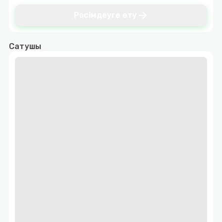
arrow_forward
Рәсімдеуге өту
Сатушы