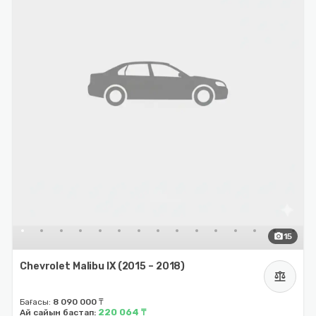
photo_camera
15
Chevrolet Malibu IX (2015 – 2018)
balance
Бағасы:
8 090 000 ₸
220 064 ₸
Ай сайын бастап: