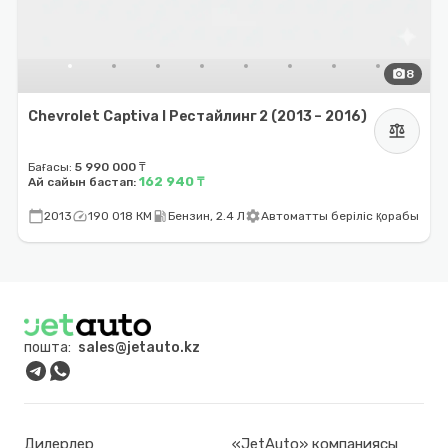
photo_camera
8
Chevrolet Captiva I Рестайлинг 2 (2013 – 2016)
balance
Бағасы:
5 990 000 ₸
162 940 ₸
Ай сайын бастап:
calendar_today
speed
local_gas_station
settings
2013
190 018 КМ
Бензин, 2.4 Л
Автоматты беріліс қорабы
пошта:
sales@jetauto.kz
Дилерлер
«JetAuto» компаниясы