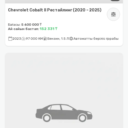
Chevrolet Cobalt II Рестайлинг (2020 – 2025)
balance
Бағасы:
5 600 000 ₸
152 331 ₸
Ай сайын бастап:
calendar_today
speed
local_gas_station
settings
2023
97 000 КМ
Бензин, 1.5 Л
Автоматты беріліс қорабы