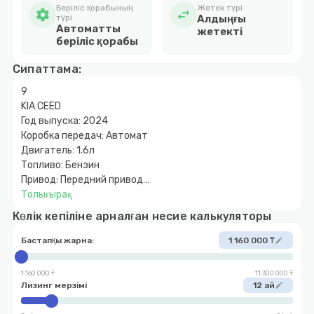
Беріліс қорабының
Жетек түрі
settings
swap_horiz
түрі
Алдыңғы
Автоматты
жетекті
беріліс қорабы
Сипаттама:
9
KIA CEED
Год выпуска: 2024
Коробка передач: Автомат
Двигатель: 1.6л
Топливо: Бензин
Привод: Передний привод
Растаможен в Казахстане: Да
Толығырақ
Цена: 11.622.827
Көлік кепіліне арналған несие калькуляторы
Первоначальный взнос: От: 10-15%
Ждем Вас по адресу: г. Талдыкорган ул.Абая 328/1
Бастапқы жарна:
1 160 000 ₸
edit
菌+7 700 177 1807
Администратор
1 160 000 ₸
11 300 000 ₸
国+7 747 248 2452
Лизинг мерзімі
12 ай
edit
Контроль качества #автосалон #машины
#автомобилиспробегом #колёсаталдыкорган #q4tulpar