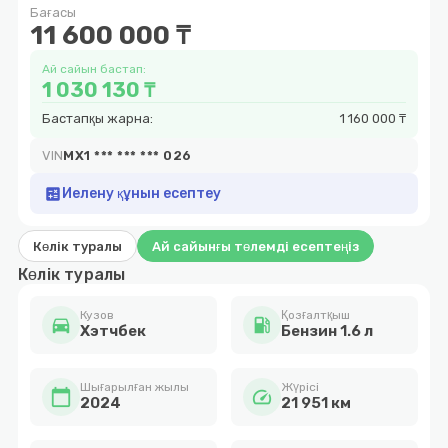
Бағасы
6
11 600 000 ₸
Ай сайын бастап:
1 030 130 ₸
Бастапқы жарна:
1 160 000 ₸
VIN
MX1 *** *** *** 026
calculate
Иелену құнын есептеу
Көлік туралы
Ай сайынғы төлемді есептеңіз
Көлік туралы
Кузов
Қозғалтқыш
directions_car
local_gas_station
Хэтчбек
Бензин 1.6 л
Шығарылған жылы
Жүрісі
calendar_today
speed
2024
21 951 км