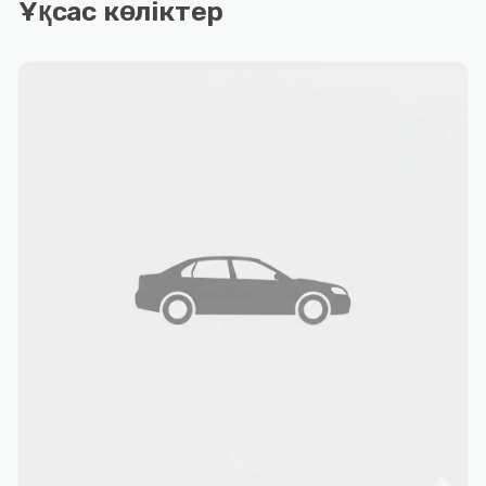
Ұқсас көліктер