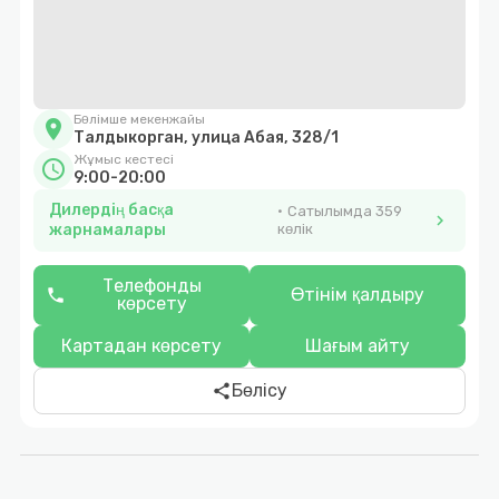
Бөлімше мекенжайы
location_on
Талдыкорган, улица Абая, 328/1
Жұмыс кестесі
schedule
9:00-20:00
Дилердің басқа
Сатылымда 359
chevron_right
жарнамалары
көлік
Телефонды
Өтінім қалдыру
phone
көрсету
Картадан көрсету
Шағым айту
Бөлісу
share