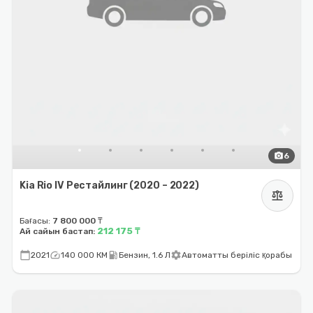
photo_camera
6
Kia Rio IV Рестайлинг (2020 – 2022)
balance
Бағасы:
7 800 000 ₸
212 175 ₸
Ай сайын бастап:
calendar_today
speed
local_gas_station
settings
2021
140 000 КМ
Бензин, 1.6 Л
Автоматты беріліс қорабы