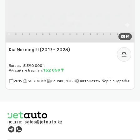
photo_camera
19
Kia Morning III (2017 – 2023)
balance
Бағасы:
5 590 000 ₸
152 059 ₸
Ай сайын бастап:
calendar_today
speed
local_gas_station
settings
2019
35 700 КМ
Бензин, 1.0 Л
Автоматты беріліс қорабы
пошта:
sales@jetauto.kz