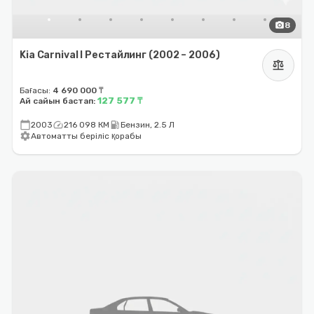
photo_camera
8
Kia Carnival I Рестайлинг (2002 – 2006)
balance
Бағасы:
4 690 000 ₸
127 577 ₸
Ай сайын бастап:
calendar_today
speed
local_gas_station
2003
216 098 КМ
Бензин, 2.5 Л
settings
Автоматты беріліс қорабы