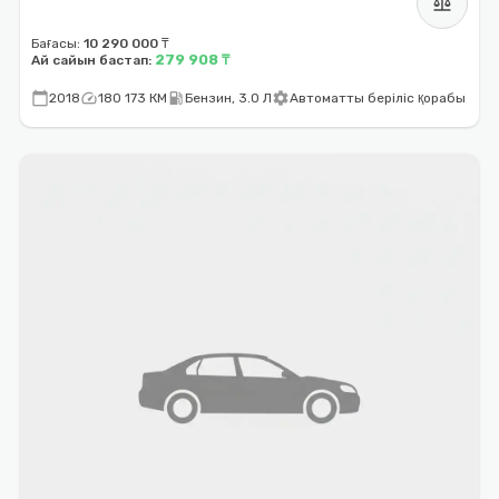
balance
Бағасы:
10 290 000 ₸
279 908 ₸
Ай сайын бастап:
calendar_today
speed
local_gas_station
settings
2018
180 173 КМ
Бензин, 3.0 Л
Автоматты беріліс қорабы