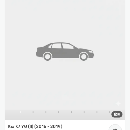
photo_camera
8
Kia K7 YG (II) (2016 – 2019)