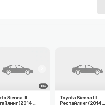
chevron_right
photo_camera
4
ta Sienna III
Toyota Sienna III
тайлинг (2014 –
Рестайлинг (2014 –