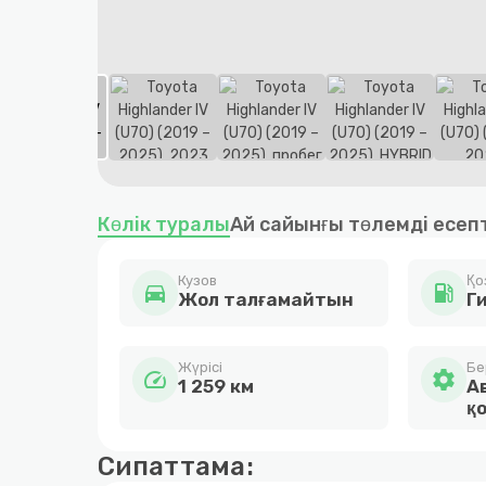
Item
1
Көлік туралы
Ай сайынғы төлемді есеп
of
10
Кузов
Қо
directions_car
local_gas_station
Жол талғамайтын
Г
Жүрісі
Бе
speed
settings
1 259 км
А
қ
Сипаттама: