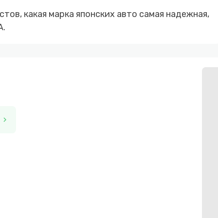
тов, какая марка японских авто самая надежная,
A.
chevron_right