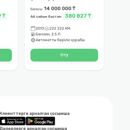
2014)
14 000 000 ₸
Бағасы:
 ₸
380 827 ₸
Ай сайын бастап:
calendar_today
speed
2013
222 222 КМ
local_gas_station
Бензин, 2.5 Л
settings
Автоматты беріліс қорабы
Өту
Клиенттерге арналған қосымша
Дилерлерге арналған қосымша