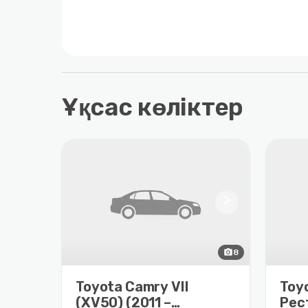
Ұқсас көліктер
chevron_right
photo_camera
8
Toyota Camry VII
Toyo
(XV50) (2011 –
Рес