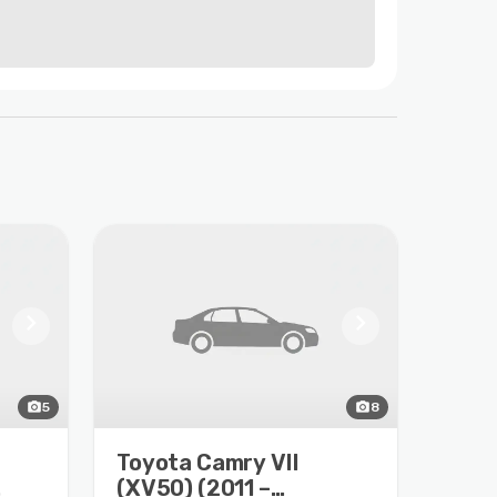
chevron_right
chevron_right
photo_camera
5
photo_camera
8
Toyota Camry VII
(XV50) (2011 –