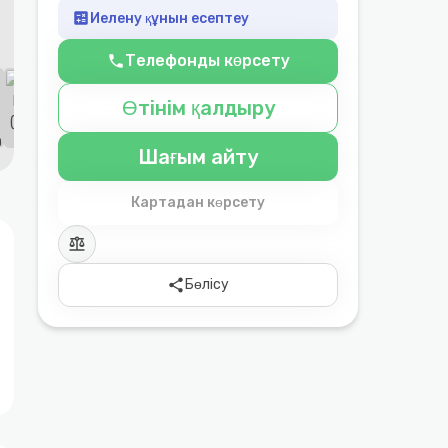
calculate
Иелену құнын есептеу
Телефонды көрсету
phone
Өтінім қалдыру
Шағым айту
Картадан көрсету
balance
share
Бөлісу