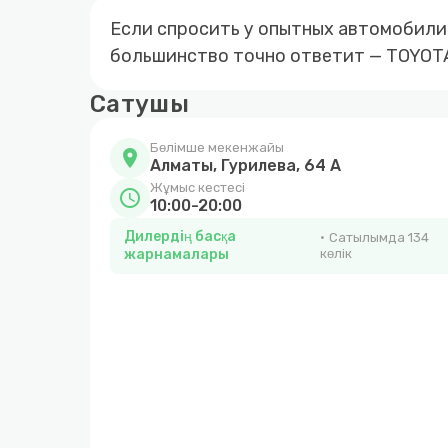
Если спросить у опытных автомобилис
большинство точно ответит — TOYOT
Сатушы
Бөлімше мекенжайы
location_on
Алматы, Гурилева, 64 А
Жұмыс кестесі
schedule
10:00-20:00
Дилердің басқа
Сатылымда 134
жарнамалары
көлік