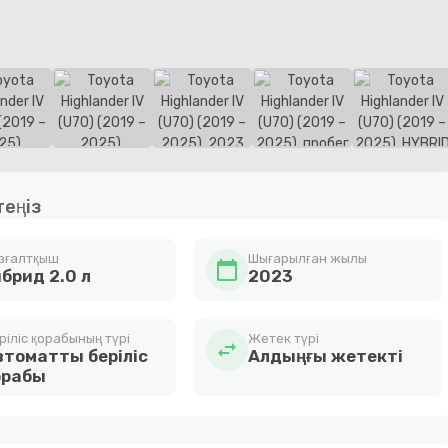
теңіз
зғалтқыш
Шығарылған жылы
calendar_today
ибрид 2.0 л
2023
ріліс қорабының түрі
Жетек түрі
swap_horiz
втоматты беріліс
Алдыңғы жетекті
орабы