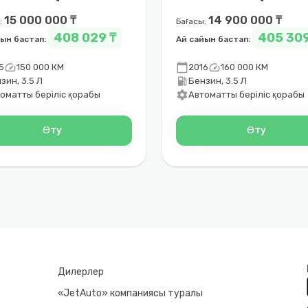
7)
2017)
15 000 000 ₸
14 900 000 ₸
:
Бағасы:
408 029 ₸
405 309
йын бастап:
Ай сайын бастап:
speed
calendar_today
speed
5
150 000 КМ
2016
160 000 КМ
local_gas_station
зин, 3.5 Л
Бензин, 3.5 Л
settings
оматты беріліс қорабы
Автоматты беріліс қорабы
Өту
Өту
Дилерлер
«JetAuto» компаниясы туралы