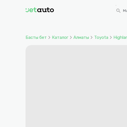
search
Ма
Басты бет
Каталог
Алматы
Toyota
Highla