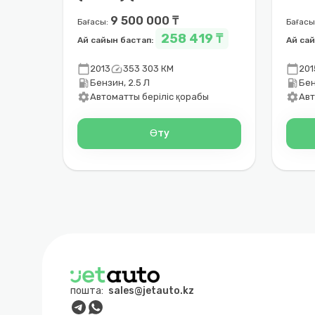
2014)
201
9 500 000 ₸
Бағасы:
Бағасы
258 419 ₸
Ай сайын бастап:
Ай са
calendar_today
speed
calendar_today
2013
353 303 КМ
201
local_gas_station
local_gas_station
Бензин, 2.5 Л
Бен
settings
settings
Автоматты беріліс қорабы
Авт
Өту
пошта:
sales@jetauto.kz