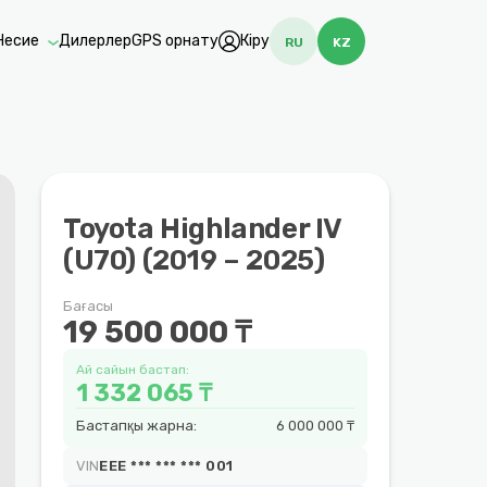
Несие
Дилерлер
GPS орнату
Кіру
RU
KZ
Toyota Highlander IV
(U70) (2019 – 2025)
Бағасы
19 500 000 ₸
Ай сайын бастап:
1 332 065 ₸
Бастапқы жарна:
6 000 000 ₸
VIN
EEE *** *** *** 001