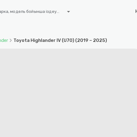
arrow_drop_down
рка, модель бойынша іздеу...
nder
Toyota Highlander IV (U70) (2019 – 2025)