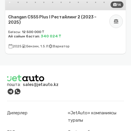
photo_camera
14
Changan CS55 Plus I Рестайлинг 2 (2023 –
balance
2025)
Бағасы:
12 500 000 ₸
340 024 ₸
Ай сайын бастап:
calendar_today
local_gas_station
settings
2025
Бензин, 1.5 Л
Вариатор
пошта:
sales@jetauto.kz
Дилерлер
«JetAuto» компаниясы
туралы