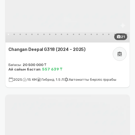
photo_camera
21
Changan Deepal G318 (2024 – 2025)
balance
Бағасы:
20 500 000 ₸
557 639 ₸
Ай сайын бастап:
calendar_today
speed
local_gas_station
settings
2025
15 КМ
Гибрид, 1.5 Л
Автоматты беріліс қорабы