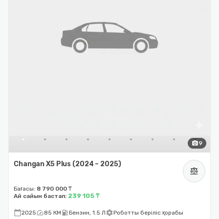
photo_camera
9
Changan X5 Plus (2024 – 2025)
balance
Бағасы:
8 790 000 ₸
239 105 ₸
Ай сайын бастап:
calendar_today
speed
local_gas_station
settings
2025
85 КМ
Бензин, 1.5 Л
Роботты беріліс қорабы