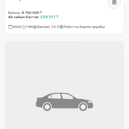
balance
Бағасы:
8 750 000 ₸
238 017 ₸
Ай сайын бастап:
calendar_today
speed
local_gas_station
settings
2025
1 КМ
Бензин, 1.5 Л
Роботты беріліс қорабы