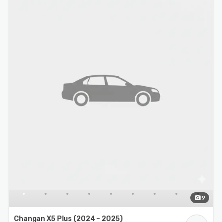
photo_camera
9
Changan X5 Plus (2024 – 2025)