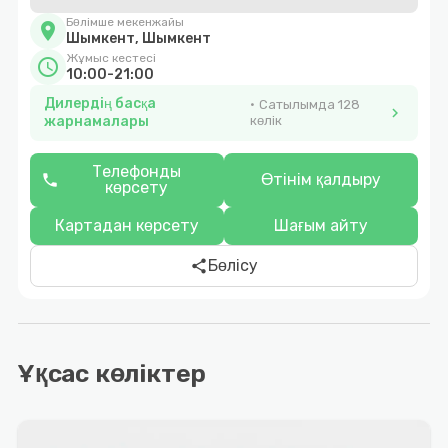
Бөлімше мекенжайы
location_on
Шымкент, Шымкент
Жұмыс кестесі
schedule
10:00-21:00
Дилердің басқа
Сатылымда 128
chevron_right
жарнамалары
көлік
Телефонды
Өтінім қалдыру
phone
көрсету
Картадан көрсету
Шағым айту
Бөлісу
share
Ұқсас көліктер