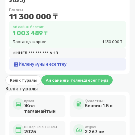
2025)
15
Бағасы
11 300 000 ₸
Ай сайын бастап:
1 003 489 ₸
Бастапқы жарна:
1 130 000 ₸
VIN
HF5 *** *** *** 6HB
calculate
Иелену құнын есептеу
Көлік туралы
Ай сайынғы төлемді есептеңіз
Көлік туралы
Кузов
Қозғалтқыш
directions_car
local_gas_station
Жол
Бензин 1.5 л
талғамайтын
Шығарылған жылы
Жүрісі
calendar_today
speed
2025
2 267 км