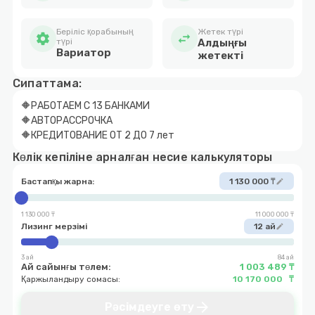
Беріліс қорабының
Жетек түрі
settings
swap_horiz
түрі
Алдыңғы
Вариатор
жетекті
Сипаттама:
🔶РАБОТАЕМ С 13 БАНКАМИ
🔶АВТОРАССРОЧКА
🔶КРЕДИТОВАНИЕ ОТ 2 ДО 7 лет
Көлік кепіліне арналған несие калькуляторы
Бастапқы жарна:
1 130 000 ₸
edit
1 130 000 ₸
11 000 000 ₸
Лизинг мерзімі
12 ай
edit
3 ай
84 ай
Ай сайынғы төлем:
1 003 489 ₸
Қаржыландыру сомасы:
10 170 000 ₸
arrow_forward
Рәсімдеуге өту