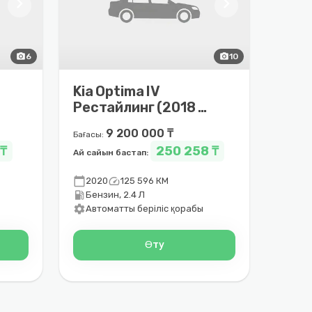
chevron_right
chevron_right
photo_camera
6
photo_camera
10
Kia Optima IV
–
Рестайлинг (2018 –
2020)
9 200 000 ₸
Бағасы:
 ₸
250 258 ₸
Ай сайын бастап:
calendar_today
speed
2020
125 596 КМ
local_gas_station
Бензин, 2.4 Л
settings
Автоматты беріліс қорабы
Өту