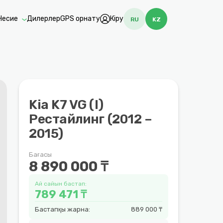
Несие
Дилерлер
GPS орнату
Кіру
RU
KZ
Kia K7 VG (I)
Рестайлинг (2012 –
2015)
Бағасы
8 890 000 ₸
Ай сайын бастап:
789 471 ₸
Бастапқы жарна:
889 000 ₸