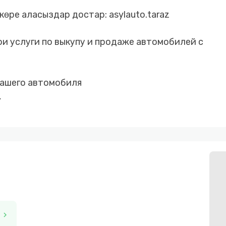
көре аласыздар достар: asylauto.taraz
ои услуги по выкупу и продаже автомобилей с
вашего автомобиля
 безналичный расчет
 с первоначальным взносом от 10%
е стороны
chevron_right