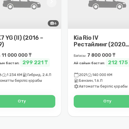
chevron_right
photo_camera
6
K7 YG (II) (2016 –
Kia Rio IV
9)
Рестайлинг (2020 
2022)
11 000 000 ₸
7 800 000 ₸
:
Бағасы:
299 221 ₸
212 175
йын бастап:
Ай сайын бастап:
speed
local_gas_station
calendar_today
speed
6
1 234 КМ
Гибрид, 2.4 Л
2021
140 000 КМ
local_gas_station
оматты беріліс қорабы
Бензин, 1.6 Л
settings
Автоматты беріліс қорабы
Өту
Өту