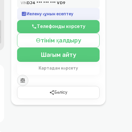
VIN
DJ4 *** *** *** VD9
calculate
Иелену құнын есептеу
Телефонды көрсету
phone
Өтінім қалдыру
Шағым айту
Картадан көрсету
balance
share
Бөлісу