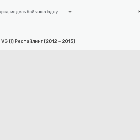
arrow_drop_down
рка, модель бойынша іздеу...
7 VG (I) Рестайлинг (2012 – 2015)