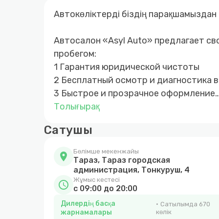
Автокөліктерді біздің парақшамыздан 
Автосалон «Asyl Auto» предлагает св
пробегом:
1 Гарантия юридической чистоты
2 Бесплатный осмотр и диагностика 
3 Быстрое и прозрачное оформление
4 Покупка автомобиля за наличный и
Толығырақ
5 Возможность покупки авто в кредит
Сатушы
6 Обмен автомобиля с доплатой в об
7 Выкуп вашего автомобиля
Бөлімше мекенжайы
location_on
Тараз, Тараз городская
администрация, Тонкуруш, 4
Жұмыс кестесі
schedule
c 09:00 до 20:00
Дилердің басқа
Сатылымда 670
жарнамалары
көлік