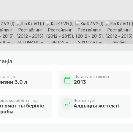
теңіз
зғалтқыш
Шығарылған жылы
calendar_today
ензин 3.0 л
2013
ріліс қорабының түрі
Жетек түрі
swap_horiz
втоматты беріліс
Алдыңғы жетекті
орабы