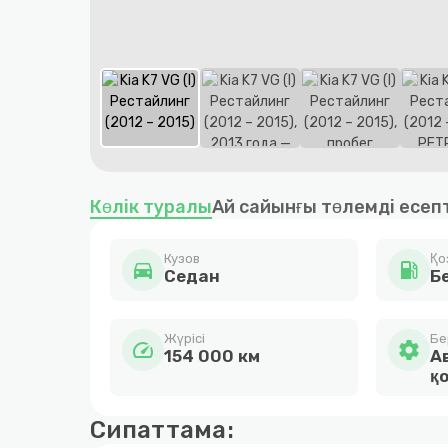
Item
1
Көлік туралы
Ай сайынғы төлемді есеп
of
8
Кузов
Қо
directions_car
local_gas_station
Седан
Б
Жүрісі
Бе
speed
settings
154 000 км
А
қ
Сипаттама: