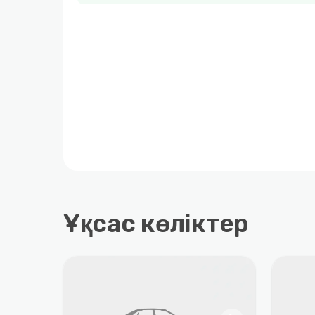
Ұқсас көліктер