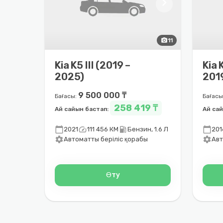
chevron_right
photo_camera
11
Kia K5 III (2019 –
Kia 
2025)
201
9 500 000 ₸
Бағасы:
Бағасы
258 419 ₸
Ай сайын бастап:
Ай са
calendar_today
speed
local_gas_station
calendar_today
2021
111 456 КМ
Бензин, 1.6 Л
201
settings
settings
Автоматты беріліс қорабы
Авт
Өту