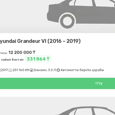
yundai Grandeur VI (2016 – 2019)
12 200 000 ₸
ғасы:
331 864 ₸
 сайын бастап:
day
speed
local_gas_station
settings
2017
251 160 КМ
Бензин, 3.0 Л
Автоматты беріліс қорабы
Өту