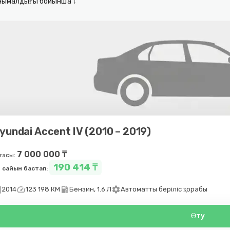
нымалдығы бойынша ↓
yundai Accent IV (2010 – 2019)
7 000 000 ₸
ғасы:
190 414 ₸
 сайын бастап:
day
speed
local_gas_station
settings
2014
123 198 КМ
Бензин, 1.6 Л
Автоматты беріліс қорабы
Өту