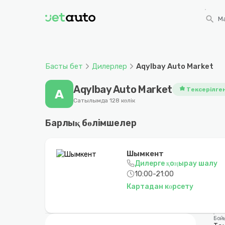
search
Ма
Басты бет
Дилерлер
Aqylbay Auto Market
Aqylbay Auto Market
Тексерілге
A
Сатылымда 128 көлік
Барлық бөлімшелер
Шымкент
Дилерге қоңырау шалу
10:00-21:00
Картадан көрсету
Бой