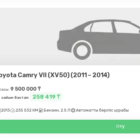
oyota Camry VII (XV50) (2011 – 2014)
9 500 000 ₸
ғасы:
258 419 ₸
 сайын бастап:
day
speed
local_gas_station
settings
2013
235 532 КМ
Бензин, 2.5 Л
Автоматты беріліс қорабы
Өту