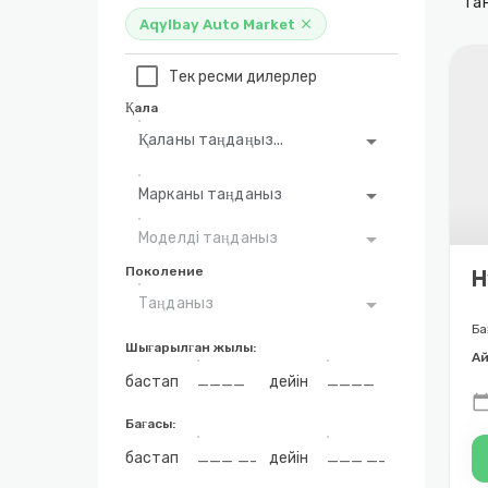
Та
Aqylbay Auto Market
close
Тек ресми дилерлер
Қала
arrow_drop_down
Қаланы таңдаңыз...
arrow_drop_down
Марканы таңданыз
arrow_drop_down
Моделді таңданыз
Поколение
H
arrow_drop_down
Таңданыз
Ба
Шығарылған жылы:
Ай
бастап
дейін
calendar_to
Бағасы:
бастап
дейін