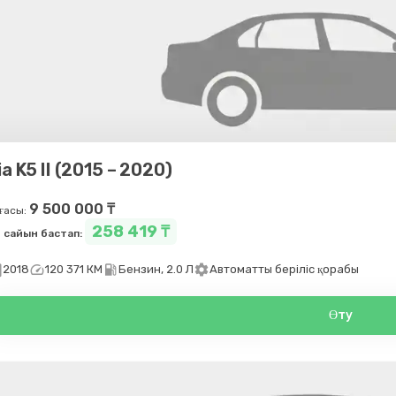
ia K5 II (2015 – 2020)
9 500 000 ₸
ғасы:
258 419 ₸
 сайын бастап:
day
speed
local_gas_station
settings
2018
120 371 КМ
Бензин, 2.0 Л
Автоматты беріліс қорабы
Өту