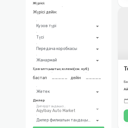
Жүрісі:
Жүрісі дейін:
arrow_drop_down
Кузов түрі
arrow_drop_down
Түсі
arrow_drop_down
Передача коробкасы
arrow_drop_down
Жанармай
T
Қозғалтқыштың көлемі(см. куб)
бастап
дейін
Ба
Ай
arrow_drop_down
Жетек
Дилер
calendar_to
Дилерді таңдаңыз...
arrow_drop_down
Aqylbay Auto Market
arrow_drop_down
Дилер филиалын таңдаңыз...