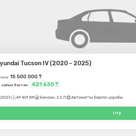
yundai Tucson IV (2020 – 2025)
15 500 000 ₸
ғасы:
421 630 ₸
 сайын бастап:
day
speed
local_gas_station
settings
2023
49 401 КМ
Бензин, 2.5 Л
Автоматты беріліс қорабы
Өту