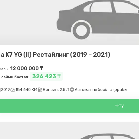
ia K7 YG (II) Рестайлинг (2019 – 2021)
12 000 000 ₸
ғасы:
326 423 ₸
 сайын бастап:
day
speed
local_gas_station
settings
2019
184 640 КМ
Бензин, 2.5 Л
Автоматты беріліс қорабы
Өту