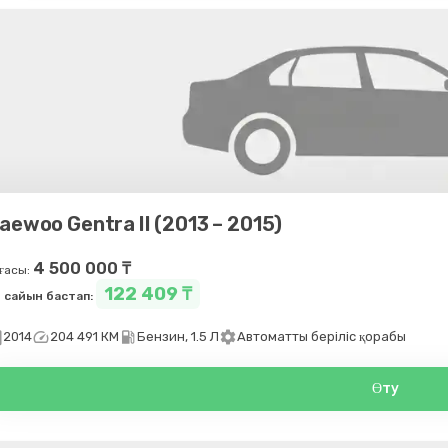
aewoo Gentra II (2013 – 2015)
4 500 000 ₸
ғасы:
122 409 ₸
 сайын бастап:
day
speed
local_gas_station
settings
2014
204 491 КМ
Бензин, 1.5 Л
Автоматты беріліс қорабы
Өту