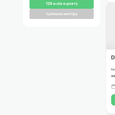
128 көлік көрсету
Қалпына келтіру
D
Ба
Ай
calendar_to