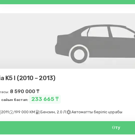
ia K5 I (2010 – 2013)
8 590 000 ₸
ғасы:
233 665 ₸
 сайын бастап:
day
speed
local_gas_station
settings
2011
199 000 КМ
Бензин, 2.0 Л
Автоматты беріліс қорабы
Өту