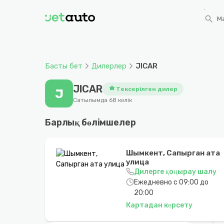
search
Ма
Басты бет
Дилерлер
JICAR
JICAR
Тексерілген дилер
J
Сатылымда 68 көлік
Барлық бөлімшелер
Шымкент, Сапырган ата
улица
Дилерге қоңырау шалу
Ежедневно с 09:00 до
20:00
Картадан көрсету