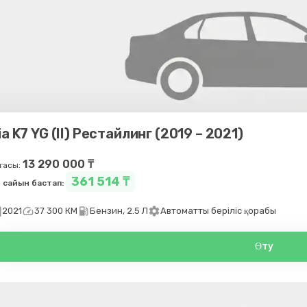
ia K7 YG (II) Рестайлинг (2019 – 2021)
13 290 000 ₸
ғасы:
361 514 ₸
 сайын бастап:
day
speed
local_gas_station
settings
2021
37 300 КМ
Бензин, 2.5 Л
Автоматты беріліс қорабы
Өту