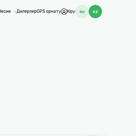
Несие
Дилерлер
GPS орнату
Кіру
RU
KZ