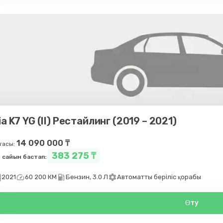
ia K7 YG (II) Рестайлинг (2019 – 2021)
14 090 000 ₸
ғасы:
383 275 ₸
 сайын бастап:
day
speed
local_gas_station
settings
2021
60 200 КМ
Бензин, 3.0 Л
Автоматты беріліс қорабы
Өту