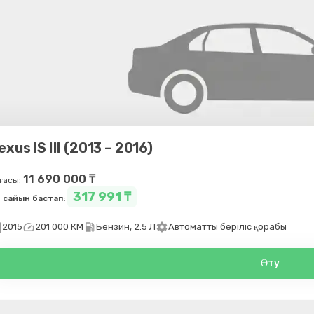
exus IS III (2013 – 2016)
11 690 000 ₸
ғасы:
317 991 ₸
 сайын бастап:
day
speed
local_gas_station
settings
2015
201 000 КМ
Бензин, 2.5 Л
Автоматты беріліс қорабы
Өту