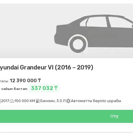
yundai Grandeur VI (2016 – 2019)
12 390 000 ₸
ғасы:
337 032 ₸
 сайын бастап:
day
speed
local_gas_station
settings
2017
150 000 КМ
Бензин, 3.0 Л
Автоматты беріліс қорабы
Өту