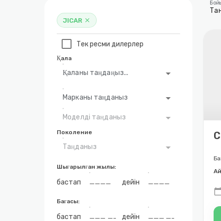
Бой
Та
JICAR
close
Тек ресми дилерлер
Қала
arrow_drop_down
Қаланы таңдаңыз...
arrow_drop_down
Марканы таңданыз
arrow_drop_down
Моделді таңданыз
Поколение
C
arrow_drop_down
Таңданыз
Ба
Шығарылған жылы:
Ай
бастап
дейін
calendar_to
Бағасы:
бастап
дейін