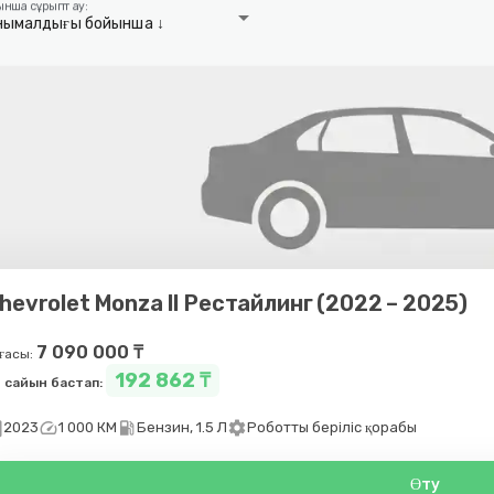
ынша сұрыптау:
arrow_drop_down
нымалдығы бойынша ↓
hevrolet Monza II Рестайлинг (2022 – 2025)
7 090 000 ₸
ғасы:
192 862 ₸
 сайын бастап:
day
speed
local_gas_station
settings
2023
1 000 КМ
Бензин, 1.5 Л
Роботты беріліс қорабы
Өту