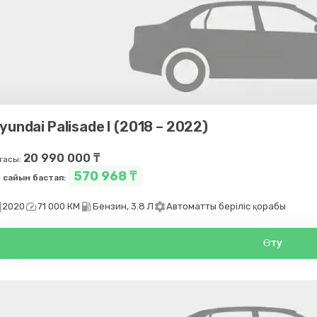
yundai Palisade I (2018 – 2022)
20 990 000 ₸
ғасы:
570 968 ₸
 сайын бастап:
day
speed
local_gas_station
settings
2020
71 000 КМ
Бензин, 3.8 Л
Автоматты беріліс қорабы
Өту