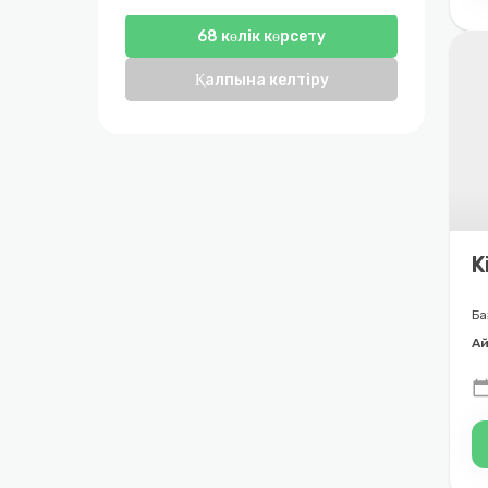
68 көлік көрсету
Қалпына келтіру
K
Ба
Ай
calendar_to