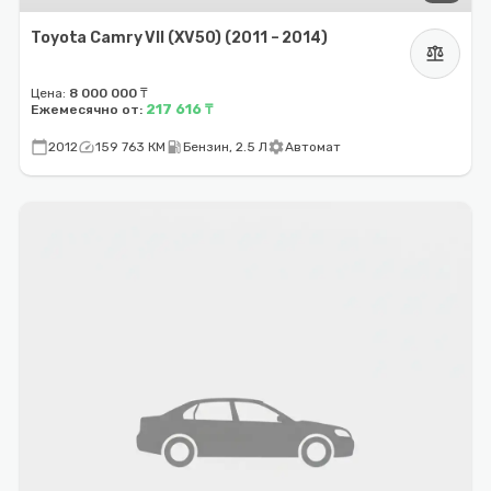
Toyota Camry VII (XV50) (2011 – 2014)
balance
Цена:
8 000 000 ₸
217 616 ₸
Ежемесячно от:
calendar_today
speed
local_gas_station
settings
2012
159 763 КМ
Бензин, 2.5 Л
Автомат