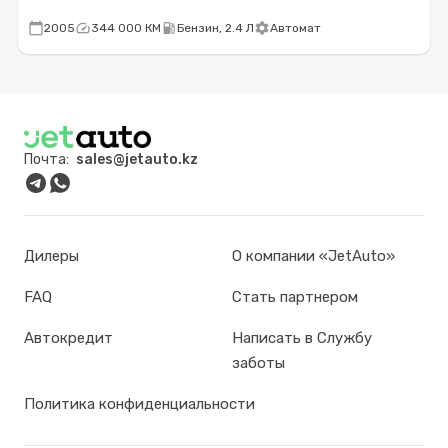
calendar_today
speed
local_gas_station
settings
2005
344 000 КМ
Бензин, 2.4 Л
Автомат
Почта:
sales@jetauto.kz
Дилеры
О компании «JetAuto»
FAQ
Стать партнером
Автокредит
Написать в Службу
заботы
Политика конфиденциальности