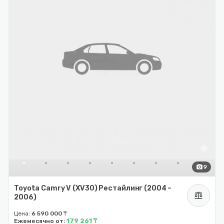
photo_camera
9
Toyota Camry V (XV30) Рестайлинг (2004 –
balance
2006)
Цена:
6 590 000 ₸
179 261 ₸
Ежемесячно от: