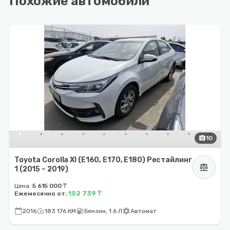
Похожие автомобили
photo_camera
10
Toyota Corolla XI (E160, E170, E180) Рестайлинг
balance
1 (2015 – 2019)
Цена:
5 615 000 ₸
152 739 ₸
Ежемесячно от:
calendar_today
speed
local_gas_station
settings
2016
183 176 КМ
Бензин, 1.6 Л
Автомат