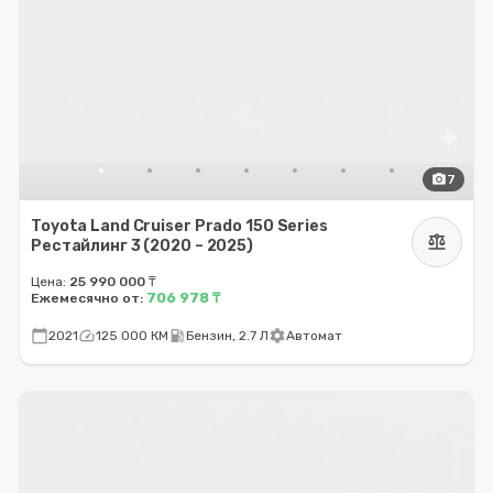
photo_camera
7
Toyota Land Cruiser Prado 150 Series
balance
Рестайлинг 3 (2020 – 2025)
Цена:
25 990 000 ₸
706 978 ₸
Ежемесячно от:
calendar_today
speed
local_gas_station
settings
2021
125 000 КМ
Бензин, 2.7 Л
Автомат