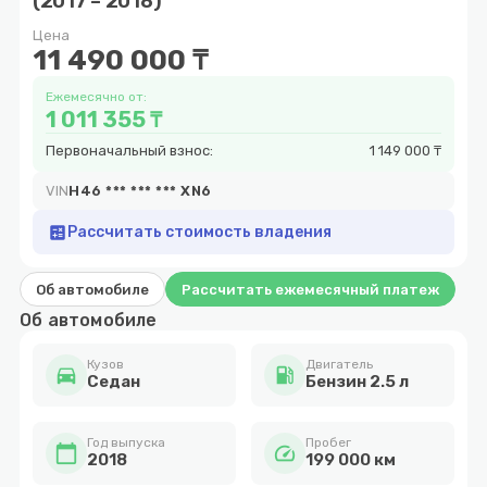
(2017 – 2018)
8
Цена
11 490 000 ₸
Ежемесячно от:
1 011 355 ₸
Первоначальный взнос:
1 149 000 ₸
VIN
H46 *** *** *** XN6
calculate
Рассчитать стоимость владения
Об автомобиле
Рассчитать ежемесячный платеж
Об автомобиле
Кузов
Двигатель
directions_car
local_gas_station
Cедан
Бензин 2.5 л
Год выпуска
Пробег
calendar_today
speed
2018
199 000 км