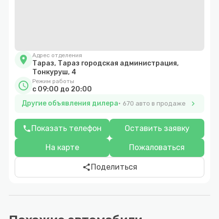
Адрес отделения
location_on
Тараз, Тараз городская администрация,
Тонкуруш, 4
Режим работы
schedule
c 09:00 до 20:00
Другие объявления дилера
chevron_right
670 авто в продаже
Показать телефон
Оставить заявку
phone
На карте
Пожаловаться
Поделиться
share