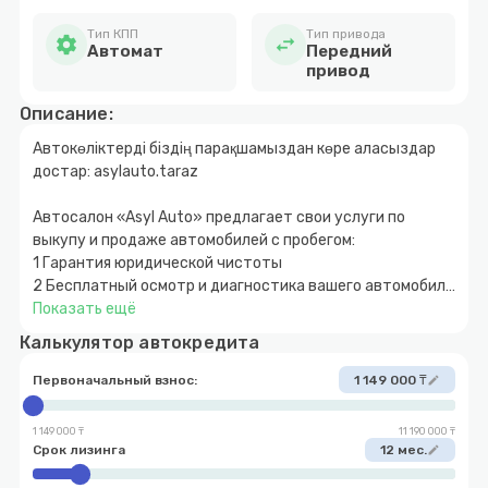
Тип КПП
Тип привода
settings
swap_horiz
Автомат
Передний
привод
Описание:
Автокөліктерді біздің парақшамыздан көре аласыздар
достар: asylauto.taraz
Автосалон «Asyl Auto» предлагает свои услуги по
выкупу и продаже автомобилей с пробегом:
1 Гарантия юридической чистоты
2 Бесплатный осмотр и диагностика вашего автомобиля
3 Быстрое и прозрачное оформление
Показать ещё
4 Покупка автомобиля за наличный и безналичный
Калькулятор автокредита
расчет
5 Возможность покупки авто в кредит с
Первоначальный взнос:
1 149 000 ₸
edit
первоначальным взносом от 10%
6 Обмен автомобиля с доплатой в обе стороны
1 149 000 ₸
11 190 000 ₸
7 Выкуп вашего автомобиля
Срок лизинга
12 мес.
edit